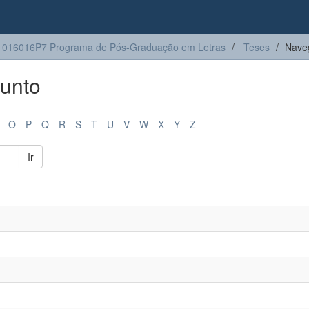
1016016P7 Programa de Pós-Graduação em Letras
Teses
Nave
unto
O
P
Q
R
S
T
U
V
W
X
Y
Z
Ir