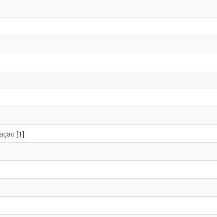
tação
[1]