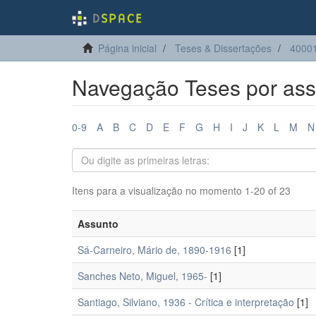
Página inicial
Teses & Dissertações
4000
Navegação Teses por ass
0-9
A
B
C
D
E
F
G
H
I
J
K
L
M
N
Itens para a visualização no momento 1-20 of 23
Assunto
Sá-Carneiro, Mário de, 1890-1916
[1]
Sanches Neto, Miguel, 1965-
[1]
Santiago, Silviano, 1936 - Crítica e interpretação
[1]