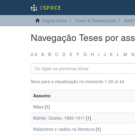
Página inicial
Teses & Dissertações
4000
Navegação Teses por ass
0-9
A
B
C
D
E
F
G
H
I
J
K
L
M
N
Itens para a visualização no momento 1-20 of 44
Assunto
Mães
[1]
Mahler, Gustav, 1860-1911
[1]
Malandros e vadios na literatura
[1]