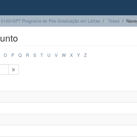
1016016P7 Programa de Pós-Graduação em Letras
Teses
Nave
unto
O
P
Q
R
S
T
U
V
W
X
Y
Z
Ir