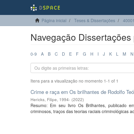
Página inicial
Teses & Dissertações
40001
Navegação Dissertações 
0-9
A
B
C
D
E
F
G
H
I
J
K
L
M
N
Itens para a visualização no momento 1-1 of 1
Crime e raça em Os brilhantes de Rodolfo Teóf
Hericks, Filipe, 1994-
(
2022
)
Resumo: Em seu livro Os Brilhantes, publicado e
criminosos, traços das teorias raciais criminológicas 