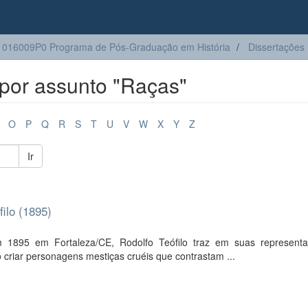
016009P0 Programa de Pós-Graduação em História
Dissertações
por assunto "Raças"
O
P
Q
R
S
T
U
V
W
X
Y
Z
Ir
ilo (1895)
m 1895 em Fortaleza/CE, Rodolfo Teófilo traz em suas represent
ao criar personagens mestiças cruéis que contrastam ...