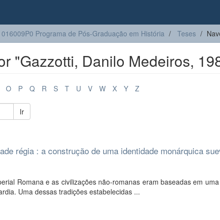
016009P0 Programa de Pós-Graduação em História
Teses
Nav
r "Gazzotti, Danilo Medeiros, 19
O
P
Q
R
S
T
U
V
W
X
Y
Z
Ir
ade régia : a construção de uma identidade monárquica su
perial Romana e as civilizações não-romanas eram baseadas em uma 
ardia. Uma dessas tradições estabelecidas ...