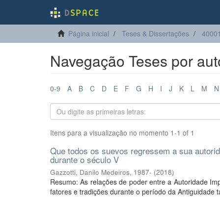
Página inicial
Teses & Dissertações
40001
Navegação Teses por auto
0-9
A
B
C
D
E
F
G
H
I
J
K
L
M
N
Itens para a visualização no momento 1-1 of 1
Que todos os suevos regressem a sua autorid
durante o século V
Gazzotti, Danilo Medeiros, 1987-
(
2018
)
Resumo: As relações de poder entre a Autoridade Im
fatores e tradições durante o período da Antiguidade t