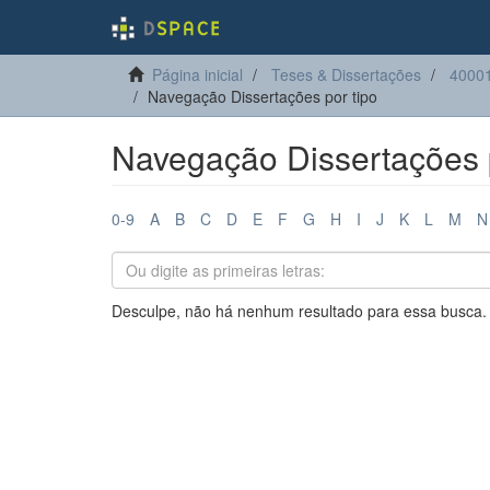
Página inicial
Teses & Dissertações
40001
Navegação Dissertações por tipo
Navegação Dissertações p
0-9
A
B
C
D
E
F
G
H
I
J
K
L
M
N
Desculpe, não há nenhum resultado para essa busca.