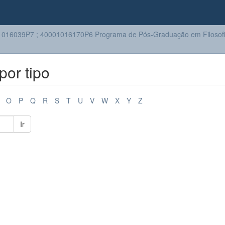
016039P7 ; 40001016170P6 Programa de Pós-Graduação em Filosof
or tipo
O
P
Q
R
S
T
U
V
W
X
Y
Z
Ir