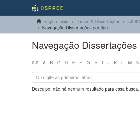
Página inicial
Teses & Dissertações
40001
Navegação Dissertações por tipo
Navegação Dissertações p
0-9
A
B
C
D
E
F
G
H
I
J
K
L
M
N
Desculpe, não há nenhum resultado para essa busca.