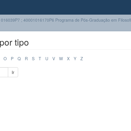
016039P7 ; 40001016170P6 Programa de Pós-Graduação em Filosof
or tipo
O
P
Q
R
S
T
U
V
W
X
Y
Z
Ir