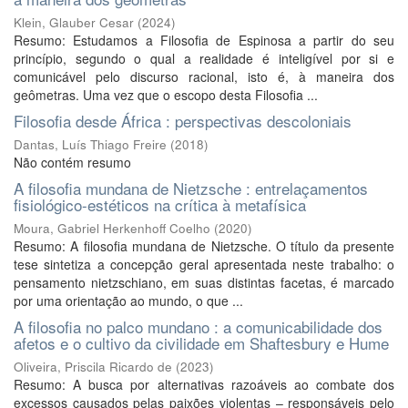
Klein, Glauber Cesar
(
2024
)
Resumo: Estudamos a Filosofia de Espinosa a partir do seu
princípio, segundo o qual a realidade é inteligível por si e
comunicável pelo discurso racional, isto é, à maneira dos
geômetras. Uma vez que o escopo desta Filosofia ...
Filosofia desde África : perspectivas descoloniais
Dantas, Luís Thiago Freire
(
2018
)
Não contém resumo
A filosofia mundana de Nietzsche : entrelaçamentos
fisiológico-estéticos na crítica à metafísica
Moura, Gabriel Herkenhoff Coelho
(
2020
)
Resumo: A filosofia mundana de Nietzsche. O título da presente
tese sintetiza a concepção geral apresentada neste trabalho: o
pensamento nietzschiano, em suas distintas facetas, é marcado
por uma orientação ao mundo, o que ...
A filosofia no palco mundano : a comunicabilidade dos
afetos e o cultivo da civilidade em Shaftesbury e Hume
Oliveira, Priscila Ricardo de
(
2023
)
Resumo: A busca por alternativas razoáveis ao combate dos
excessos causados pelas paixões violentas – responsáveis pelo