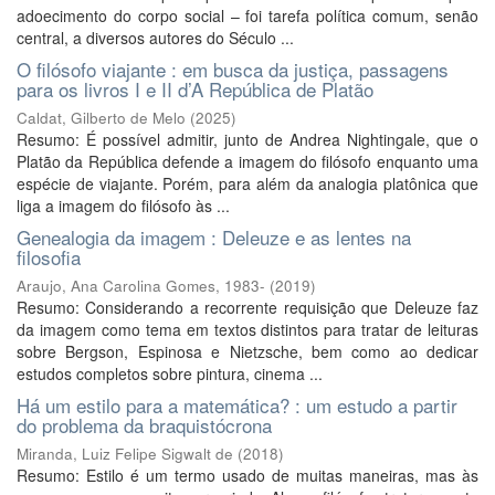
adoecimento do corpo social – foi tarefa política comum, senão
central, a diversos autores do Século ...
O filósofo viajante : em busca da justiça, passagens
para os livros I e II d’A República de Platão
Caldat, Gilberto de Melo
(
2025
)
Resumo: É possível admitir, junto de Andrea Nightingale, que o
Platão da República defende a imagem do filósofo enquanto uma
espécie de viajante. Porém, para além da analogia platônica que
liga a imagem do filósofo às ...
Genealogia da imagem : Deleuze e as lentes na
filosofia
Araujo, Ana Carolina Gomes, 1983-
(
2019
)
Resumo: Considerando a recorrente requisição que Deleuze faz
da imagem como tema em textos distintos para tratar de leituras
sobre Bergson, Espinosa e Nietzsche, bem como ao dedicar
estudos completos sobre pintura, cinema ...
Há um estilo para a matemática? : um estudo a partir
do problema da braquistócrona
Miranda, Luiz Felipe Sigwalt de
(
2018
)
Resumo: Estilo é um termo usado de muitas maneiras, mas às