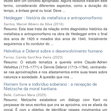
vezes sem um conceito apropriado. Alguns filósofos trataram este
termo, considerando diferentes aspectos, como a duração do
tempo, a ênfase geral ou local. Deve ...
Heidegger : história da metafísica e antropomorfismo
Santos, Marcel Albiero da Silva
(
2016
)
Resumo: Esta tese trata da relação entre diagnóstico histórico da
metafísica e antropomorfismo na obra de Heidegger entre o final
dos anos de 1920 e meados dos anos de 1940. Inicialmente
seguiremos o fio condutor do ...
Helvétius e Diderot sobre o desenvolvimento humano
Ferraz, Camila Sant'Ana Vieira
(
2023
)
Resumo: O estudo tematiza a querela entre Claude-Adrien
Helvétius (1715–1771) e Dennis Diderot (1713–1784), centrando-
se nas aproximações e nos afastamentos entre suas teses sobre
natureza e sociedade. A questão que nos ...
Homem livre e indivíduo soberano : a recepção de
Nietzsche da moral kantiana
Bellé, Cathiani Mara
(
2025
)
Resumo: Nietzsche estabelece um diálogo com Kant no
perpassar de seus escritos que ora se aproxima, ora se afasta da
moral. É com o objetivo de identificar nesses movimentos um