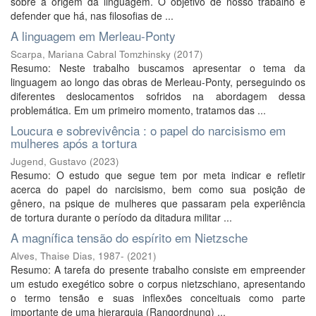
sobre a origem da linguagem. O objetivo de nosso trabalho é
defender que há, nas filosofias de ...
A linguagem em Merleau-Ponty
Scarpa, Mariana Cabral Tomzhinsky
(
2017
)
Resumo: Neste trabalho buscamos apresentar o tema da
linguagem ao longo das obras de Merleau-Ponty, perseguindo os
diferentes deslocamentos sofridos na abordagem dessa
problemática. Em um primeiro momento, tratamos das ...
Loucura e sobrevivência : o papel do narcisismo em
mulheres após a tortura
Jugend, Gustavo
(
2023
)
Resumo: O estudo que segue tem por meta indicar e refletir
acerca do papel do narcisismo, bem como sua posição de
gênero, na psique de mulheres que passaram pela experiência
de tortura durante o período da ditadura militar ...
A magnífica tensão do espírito em Nietzsche
Alves, Thaise Dias, 1987-
(
2021
)
Resumo: A tarefa do presente trabalho consiste em empreender
um estudo exegético sobre o corpus nietzschiano, apresentando
o termo tensão e suas inflexões conceituais como parte
importante de uma hierarquia (Rangordnung) ...