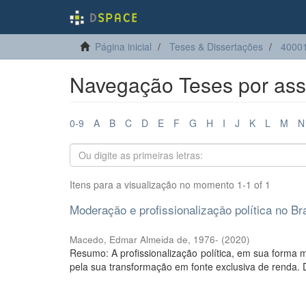
Página inicial
Teses & Dissertações
40001
Navegação Teses por assu
0-9
A
B
C
D
E
F
G
H
I
J
K
L
M
N
Itens para a visualização no momento 1-1 of 1
Moderação e profissionalização política no Br
Macedo, Edmar Almeida de, 1976-
(
2020
)
Resumo: A profissionalização política, em sua forma ma
pela sua transformação em fonte exclusiva de renda. D