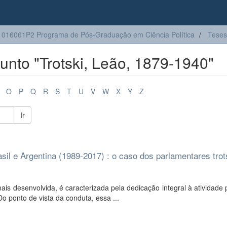
016061P2 Programa de Pós-Graduação em Ciência Política
Teses
nto "Trotski, Leão, 1879-1940"
O
P
Q
R
S
T
U
V
W
X
Y
Z
Ir
asil e Argentina (1989-2017) : o caso dos parlamentares trot
is desenvolvida, é caracterizada pela dedicação integral à atividade p
o ponto de vista da conduta, essa ...