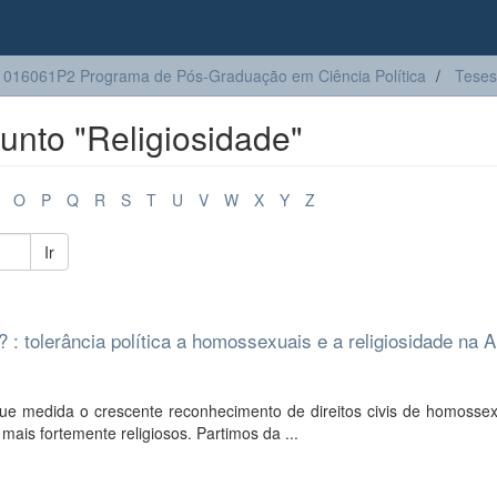
016061P2 Programa de Pós-Graduação em Ciência Política
Teses
nto "Religiosidade"
O
P
Q
R
S
T
U
V
W
X
Y
Z
Ir
 tolerância política a homossexuais e a religiosidade na 
 que medida o crescente reconhecimento de direitos civis de homosse
ais fortemente religiosos. Partimos da ...