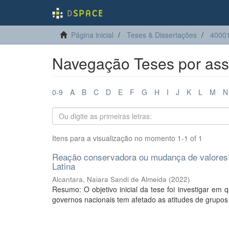
Página inicial
Teses & Dissertações
40001
Navegação Teses por assu
0-9
A
B
C
D
E
F
G
H
I
J
K
L
M
N
Itens para a visualização no momento 1-1 of 1
Reação conservadora ou mudança de valores? :
Latina
Alcantara, Naiara Sandi de Almeida
(
2022
)
Resumo: O objetivo inicial da tese foi investigar em
governos nacionais tem afetado as atitudes de grupos m