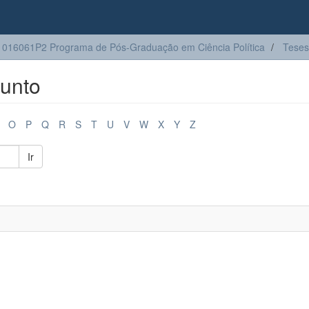
016061P2 Programa de Pós-Graduação em Ciência Política
Teses
unto
O
P
Q
R
S
T
U
V
W
X
Y
Z
Ir