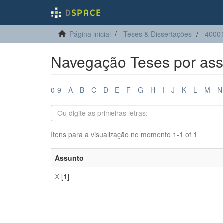
Página inicial
Teses & Dissertações
40001
Navegação Teses por ass
0-9
A
B
C
D
E
F
G
H
I
J
K
L
M
N
Itens para a visualização no momento 1-1 of 1
Assunto
X
[1]