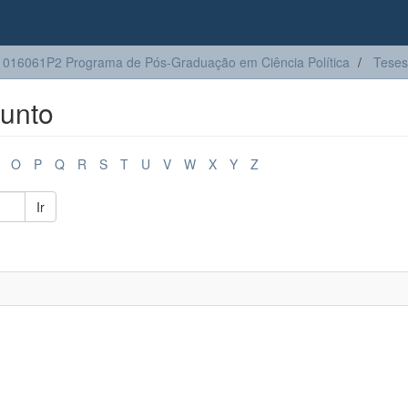
016061P2 Programa de Pós-Graduação em Ciência Política
Teses
unto
O
P
Q
R
S
T
U
V
W
X
Y
Z
Ir