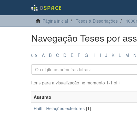
Página inicial
Teses & Dissertações
40001
Navegação Teses por ass
0-9
A
B
C
D
E
F
G
H
I
J
K
L
M
N
Itens para a visualização no momento 1-1 of 1
Assunto
Haiti - Relações exteriores
[1]