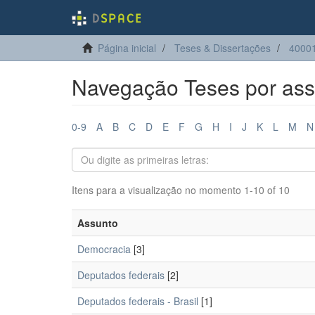
Página inicial
Teses & Dissertações
40001
Navegação Teses por ass
0-9
A
B
C
D
E
F
G
H
I
J
K
L
M
N
Itens para a visualização no momento 1-10 of 10
Assunto
Democracia
[3]
Deputados federais
[2]
Deputados federais - Brasil
[1]