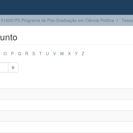
016061P2 Programa de Pós-Graduação em Ciência Política
Teses
unto
O
P
Q
R
S
T
U
V
W
X
Y
Z
Ir