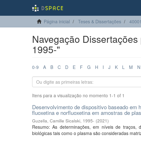
Página inicial
Teses & Dissertações
4000
Navegação Dissertações po
1995-"
0-9
A
B
C
D
E
F
G
H
I
J
K
L
M
N
Itens para a visualização no momento 1-1 of 1
Desenvolvimento de dispositivo baseado em hi
fluoxetina e norfluoxetina em amostras de p
Guzella, Camille Sicalski, 1995-
(
2021
)
Resumo: As determinações, em níveis de traços, d
biológicas tais como o plasma são consideradas matri