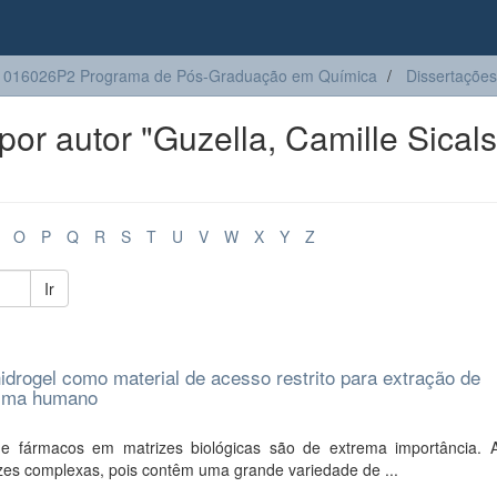
1016026P2 Programa de Pós-Graduação em Química
Dissertações
r autor "Guzella, Camille Sicals
O
P
Q
R
S
T
U
V
W
X
Y
Z
Ir
drogel como material de acesso restrito para extração de
lasma humano
e fármacos em matrizes biológicas são de extrema importância. 
zes complexas, pois contêm uma grande variedade de ...