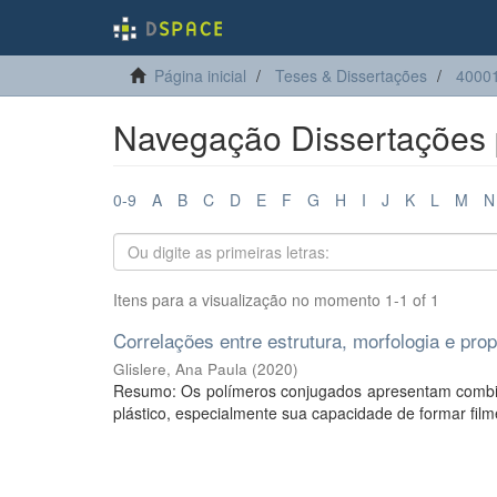
Página inicial
Teses & Dissertações
4000
Navegação Dissertações p
0-9
A
B
C
D
E
F
G
H
I
J
K
L
M
N
Itens para a visualização no momento 1-1 of 1
Correlações entre estrutura, morfologia e pro
Glislere, Ana Paula
(
2020
)
Resumo: Os polímeros conjugados apresentam combin
plástico, especialmente sua capacidade de formar film