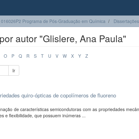
1016026P2 Programa de Pós-Graduação em Química
Dissertações
or autor "Glislere, Ana Paula"
O
P
Q
R
S
T
U
V
W
X
Y
Z
Ir
priedades quiro-ópticas de copolímeros de fluoreno
ação de características semicondutoras com as propriedades mecân
es e flexibilidade, que possuem inúmeras ...