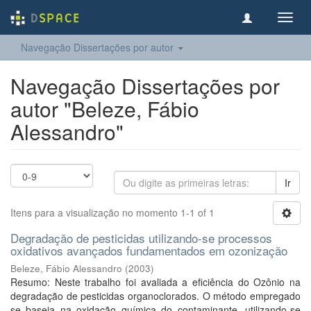
Toggl
navig
Navegação Dissertações por autor
Navegação Dissertações por
autor "Beleze, Fábio
Alessandro"
Ir
Itens para a visualização no momento 1-1 of 1
Degradação de pesticidas utilizando-se processos
oxidativos avançados fundamentados em ozonização
Beleze, Fábio Alessandro
(
2003
)
Resumo: Neste trabalho foi avaliada a eficiência do Ozônio na
degradação de pesticidas organoclorados. O método empregado
se baseia na oxidação química do contaminante, utilizando-se