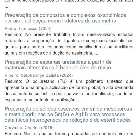
...
Preparação de compostos e complexos oxazolínicos
quirais : aplicação como indutores de assimetria
Pedro, Francisco
(
2004
)
Resumo: No presente trabalho foram desenvolvidos estudos
referentes à preparação de ligantes e complexos oxazolínicos
quirais para serem testados como catalisadores ou auxiliares
quirais em reações de indução de assimetria. ...
Preparação de espumas uretânicas a partir de
materiais alternativos à base de óleo de rícino
Ribeiro, Stephannye Batista
(
2024
)
Resumo: O poliuretano (PU) é um polímero sintético que
apresenta uma ampla aplicação de forma global, a alta demanda
desse material se justifica por sua vasta funcionalidade, sendo as
espumas a maior fonte de aplicação ...
Preparação de sólidos baseados em sílica mesoporosa
e metaloporfirinas de Sn(IV) e Al(III) para processos
catalíticos heterogêneos de redução e de esterificação
Carvalho, Charles
(
2016
)
Resumo: Neste trabalho, foram preparadas pela primeira vez em