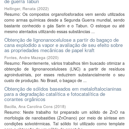
de guerra Tabun
Hellinger, Renata
(
2022
)
Resumo: Os compostos organofosforados vem sendo utilizados
como armas químicas desde a Segunda Guerra mundial, sendo
bastante conhecido o gás Sarin e o Tabun. O estoque ou até
mesmo atentados utilizando essas substâncias ...
Obtenção de lignonanocelulose a partir do bagaço de
cana explodido a vapor e avaliação de seu efeito sobre
as propriedades mecânicas de papel kraft
Fontes, Andre Mazega
(
2020
)
Resumo: Recentemente, vários trabalhos têm buscado otimizar a
obtenção de lignonanoceluloses (LNC) a partir de resíduos
agroindustriais, por esses reduzirem substancialmente o seu
custo de produção. No Brasil, o bagaço de ...
Obtenção de sólidos baseados em metaloftalocianinas
para a degradação catalítica e fotocatalítica de
corantes orgânicos
Bacilla, Ana Carolina Cons
(
2018
)
Resumo: Neste trabalho foi preparado um sólido de ZnO na
morfologia de nanobastões (ZnOnano) por meio de síntese em
condições solvotérmicas. Tal sólido foi utilizado como template