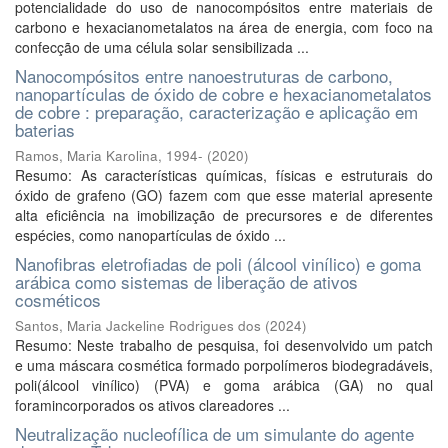
potencialidade do uso de nanocompósitos entre materiais de
carbono e hexacianometalatos na área de energia, com foco na
confecção de uma célula solar sensibilizada ...
Nanocompósitos entre nanoestruturas de carbono,
nanopartículas de óxido de cobre e hexacianometalatos
de cobre : preparação, caracterização e aplicação em
baterias
Ramos, Maria Karolina, 1994-
(
2020
)
Resumo: As características químicas, físicas e estruturais do
óxido de grafeno (GO) fazem com que esse material apresente
alta eficiência na imobilização de precursores e de diferentes
espécies, como nanopartículas de óxido ...
Nanofibras eletrofiadas de poli (álcool vinílico) e goma
arábica como sistemas de liberação de ativos
cosméticos
Santos, Maria Jackeline Rodrigues dos
(
2024
)
Resumo: Neste trabalho de pesquisa, foi desenvolvido um patch
e uma máscara cosmética formado porpolímeros biodegradáveis,
poli(álcool vinílico) (PVA) e goma arábica (GA) no qual
foramincorporados os ativos clareadores ...
Neutralização nucleofílica de um simulante do agente