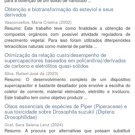
para a obtenção de um sólido de nanotubo ...
Obtenção e biotransformação do esteviol e seus
derivados
Vasconcellos, Maria Cristina
(
2002
)
Resumo: Este trabalho teve como finalidade a obtenção de
compostos orgânicos com possível atividade reguladora de
crescimento vegetal. Para isso foram utilizados diterpenóides
tetracíclicos naturais como material de partida ...
Otimização da relação custo/desempenho de
supercapacitores baseados em poli(anilina)/derivados
de carbono e eletrólitos quasi-sólidos
Silva, Rafael José da
(
2023
)
Resumo: O desenvolvimento completo de um dispositivo
supercapacitor é bastante desafiador pois envolve a escolha do
coletor de corrente, material eletroativo, eletrólito e invólucro.
Este trabalho tem como objetivo produzir ...
Óleos essenciais de espécies de Piper (Piperaceae) e
sua toxicidade sobre Drosophila suzukii (Diptera:
Drosophilidae)
Graf, Sara Selena Lenz
(
2024
)
Resumo: A procura por alternativas que possam substituir