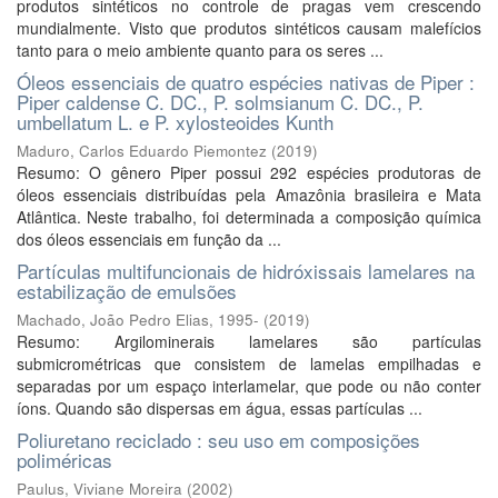
produtos sintéticos no controle de pragas vem crescendo
mundialmente. Visto que produtos sintéticos causam malefícios
tanto para o meio ambiente quanto para os seres ...
Óleos essenciais de quatro espécies nativas de Piper :
Piper caldense C. DC., P. solmsianum C. DC., P.
umbellatum L. e P. xylosteoides Kunth
Maduro, Carlos Eduardo Piemontez
(
2019
)
Resumo: O gênero Piper possui 292 espécies produtoras de
óleos essenciais distribuídas pela Amazônia brasileira e Mata
Atlântica. Neste trabalho, foi determinada a composição química
dos óleos essenciais em função da ...
Partículas multifuncionais de hidróxissais lamelares na
estabilização de emulsões
Machado, João Pedro Elias, 1995-
(
2019
)
Resumo: Argilominerais lamelares são partículas
submicrométricas que consistem de lamelas empilhadas e
separadas por um espaço interlamelar, que pode ou não conter
íons. Quando são dispersas em água, essas partículas ...
Poliuretano reciclado : seu uso em composições
poliméricas
Paulus, Viviane Moreira
(
2002
)