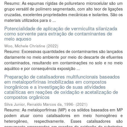
Resumo: As espumas rígidas de poliuretano microcelular são um
grupo versátil de polímero segmentado, com alto teor de ligações
cruzadas, excelentes propriedades mecânicas e isolantes. São os
materiais utilizados para o ...
Potencialidade de aplicação de vermiculita silanizada
como sorvente para extração de contaminantes de
meio aquoso
Woo, Michele Christine
(
2022
)
Resumo: Excessivas quantidades de contaminantes são lançados
diariamente no meio ambiente por meio do descarte de efluentes
contaminados, resultando em contaminações no solo e no meio
aquático e por consequência exposição ...
Preparação de catalisadores multifuncionais baseados
em metaloporfirinas imobilizadas em compostos
inorgânicos e a investigação de suas atividades
catalíticas em reações de oxidação e acetalização de
compostos orgânicos
Silva Junior, Renaldo Marcos da, 1996-
(
2021
)
Resumo: As metaloporfirinas (MP) e os sólidos baseados em MP
podem atuar como catalisadores em meio homogêneo e
heterogêneo, respectivamente. Esses catalisadores são
comumente empregados em reações de oxidação de substratos