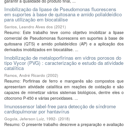
garantir a qualidade do produto final, ...
Imobilização da lipase de Pseudomonas fluorescens
em suportes à base de quitosana e amido polialdeídico
para utilização em biocatálise
Santos, Leandro Alves dos
(
2021
)
Resumo: Este trabalho teve como objetivo imobilizar a lipase
comercial de Pseudomonas fluorescens em suportes à base de
quitosana (QTS) e amido polialdeídico (AP) e a aplicação dos
derivados imobilizados em biocatálise. ...
Imobilização de metaloporfirinas em vidros porosos do
tipo Vycor (PVG) : caracterização e estudo da atividade
catalítica
Ramos, André Ricardo
(
2002
)
Resumo: Porfirinas de ferro e manganês são compostos que
apresentam atividade catalítica em reações de oxidação e são
capazes de mimetizar vários sistemas biológicos, dentre eles o
citocromo P-450 e várias peroxidases. ...
Imunossensor label-free para detecção de síndrome
cardiopulmonar por hantavírus
Gogola, Jeferson Luiz, 1992-
(
2018
)
Resumo: O presente trabalho descreve a preparação e avaliação