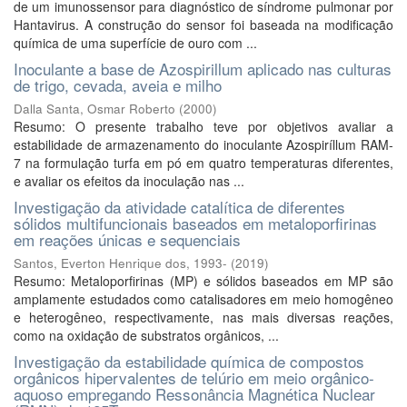
de um imunossensor para diagnóstico de síndrome pulmonar por
Hantavirus. A construção do sensor foi baseada na modificação
química de uma superfície de ouro com ...
Inoculante a base de Azospirillum aplicado nas culturas
de trigo, cevada, aveia e milho
Dalla Santa, Osmar Roberto
(
2000
)
Resumo: O presente trabalho teve por objetivos avaliar a
estabilidade de armazenamento do inoculante Azospiríllum RAM-
7 na formulação turfa em pó em quatro temperaturas diferentes,
e avaliar os efeitos da inoculação nas ...
Investigação da atividade catalítica de diferentes
sólidos multifuncionais baseados em metaloporfirinas
em reações únicas e sequenciais
Santos, Everton Henrique dos, 1993-
(
2019
)
Resumo: Metaloporfirinas (MP) e sólidos baseados em MP são
amplamente estudados como catalisadores em meio homogêneo
e heterogêneo, respectivamente, nas mais diversas reações,
como na oxidação de substratos orgânicos, ...
Investigação da estabilidade química de compostos
orgânicos hipervalentes de telúrio em meio orgânico-
aquoso empregando Ressonância Magnética Nuclear