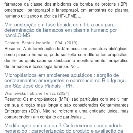
fármacos da classe dos inibidores da bomba de prótons (IBP),
omeprazol, pantoprazol e lansoprazol, em amostras de plasma
humano utilizando a técnica HF-LPME ...
Microextração em fase líquida com fibra oca para
determinação de fármacos em plasma humano por
nanoLC-MS
Cestaro, Beatriz Isabella, 1994-
(
2019
)
Resumo: A determinação de fármacos em amostras biológicas,
como plasma humano, pode ser feita com diferentes propósitos,
dentre os quais cabe-se destacar o monitoramento terapêutico
de fármacos e toxicologia forense. No ...
Microplásticos em ambientes aquáticos : sorção de
contaminantes emergentes e ocorrência no Rio Iguaçu
em São José dos Pinhais - PR,
Wisniewski, Fabiane Ferraz
(
2024
)
Resumo: Os microplásticos (MPs) são partículas com até 5 mm
em sua direção mais longa e são considerados Contaminantes
Emergentes (ECs). Não se referem a uma entidade única, mas
compreendem um conjunto de partículas ...
Modificação química da ß-Ciclodextrina com anidrido
hexanoico : caracterização do produto e avaliação da