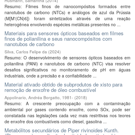
Husmann, Samantha
(
2014
)
Resumo: Filmes finos de nanocompósitos formados entre
nanotubos de carbono (NTCs) e análogos de azul da Prússia
(M[M'(CN)6]) foram sintetizados através de uma reação
heterogênea envolvendo espécies metálicas presentes no ...
Materiais para sensores ópticos baseados em filmes
finos de polianilina e seus nanocompósitos com
nanotubos de carbono
Silva, Carlos Felipe da
(
2024
)
Resumo: O desenvolvimento de sensores ópticos baseados em
polianilina (PANI) e nanotubos de carbono (NTC) visa resolver
desafios significativos no monitoramento de pH em águas
industriais, onde a precisão e a confiabilidade ...
Material ativado obtido de subprodutos de xisto para
remoção de enxofre de óleo combustível
Appolinario, Andréa Borgatto, 1981-
(
2018
)
Resumo: A crescente preocupação com a contaminação
ambiental por gases contendo enxofre, como SOx, pode ser
constatada nas legislações cada vez mais restritivas nos teores
de enxofre dos combustíveis como diesel, gasolina ...
Metabólitos secundários de Piper rivinoides Kunth.