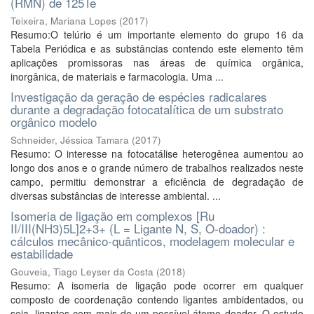
(RMN) de 125Te
Teixeira, Mariana Lopes
(
2017
)
Resumo:O telúrio é um importante elemento do grupo 16 da
Tabela Periódica e as substâncias contendo este elemento têm
aplicações promissoras nas áreas de química orgânica,
inorgânica, de materiais e farmacologia. Uma ...
Investigação da geração de espécies radicalares
durante a degradação fotocatalítica de um substrato
orgânico modelo
Schneider, Jéssica Tamara
(
2017
)
Resumo: O interesse na fotocatálise heterogênea aumentou ao
longo dos anos e o grande número de trabalhos realizados neste
campo, permitiu demonstrar a eficiência de degradação de
diversas substâncias de interesse ambiental. ...
Isomeria de ligação em complexos [Ru
II/III(NH3)5L]2+3+ (L = Ligante N, S, O-doador) :
cálculos mecânico-quânticos, modelagem molecular e
estabilidade
Gouveia, Tiago Leyser da Costa
(
2018
)
Resumo: A isomeria de ligação pode ocorrer em qualquer
composto de coordenação contendo ligantes ambidentados, ou
seja, ligantes com mais de um possível átomo doador. O estudo