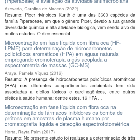
(Piperaceae) e avaliação da atividade antimicrobiana
Azevedo, Carolina de Macedo
(
2022
)
Resumo: Piper rivinoides Kunth é uma das 3600 espécies da
família Piperaceae, em que o gênero Piper, devido a sua grande
diversidade química e alta atividade biológica, vem sendo alvo de
muitos estudos. O óleo essencial ...
Microextração em fase líquida com fibra oca (HF-
LPME) para determinação de hidrocarbonetos
policíclicos aromáticos (HPA) em águas naturais
empregando cromoterapia a gás acoplada a
espectrometria de massas (GC-MS)
Araya, Pamela Víquez
(
2016
)
Resumo: A presença de hidrocarbonetos policíclicos aromáticos
(HPA) nos diferentes compartimentos ambientais tem sido
associadas a efeitos tóxicos e carcinogênicos, entre outros
efeitos à saúde humana; dentre estes, 16 HPA ...
Microextração em fase líquida com fibra oca na
determinação de fármacos inibidores da bomba de
prótons em amostras de plasma humano por
cromatografia líquida e detecção espectrofotométrica
Horta, Rayta Paim
(
2017
)
Resumo: No presente estudo foi realizada a determinação de três