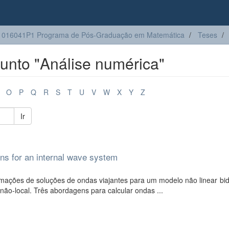
1016041P1 Programa de Pós-Graduação em Matemática
Teses
unto "Análise numérica"
O
P
Q
R
S
T
U
V
W
X
Y
Z
Ir
ons for an internal wave system
ções de soluções de ondas viajantes para um modelo não linear bidi
ão-local. Três abordagens para calcular ondas ...