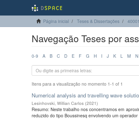
Página inicial
Teses & Dissertações
4000
Navegação Teses por ass
0-9
A
B
C
D
E
F
G
H
I
J
K
L
M
N
Itens para a visualização no momento 1-1 of 1
Numerical analysis and travelling wave soluti
Lesinhovski, Willian Carlos
(
2021
)
Resumo: Neste trabalho nos concentramos em aproxima
reduzido do tipo Boussinesq envolvendo um operador n