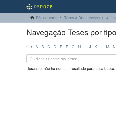
Página inicial
Teses & Dissertações
4000
Navegação Teses por tip
0-9
A
B
C
D
E
F
G
H
I
J
K
L
M
N
Desculpe, não há nenhum resultado para essa busca.