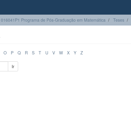
1016041P1 Programa de Pós-Graduação em Matemática
Teses
o
O
P
Q
R
S
T
U
V
W
X
Y
Z
Ir