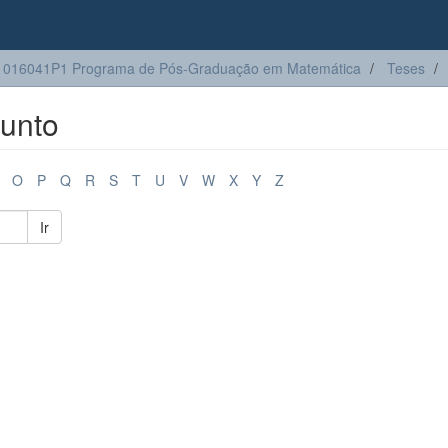
1016041P1 Programa de Pós-Graduação em Matemática
Teses
unto
O
P
Q
R
S
T
U
V
W
X
Y
Z
Ir