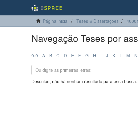
Página inicial
Teses & Dissertações
4000
Navegação Teses por ass
0-9
A
B
C
D
E
F
G
H
I
J
K
L
M
N
Desculpe, não há nenhum resultado para essa busca.