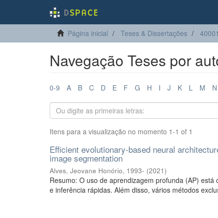
Página inicial
Teses & Dissertações
40001
Navegação Teses por auto
0-9
A
B
C
D
E
F
G
H
I
J
K
L
M
N
Itens para a visualização no momento 1-1 of 1
Efficient evolutionary-based neural architectu
image segmentation
Alves, Jeovane Honório, 1993-
(
2021
)
Resumo: O uso de aprendizagem profunda (AP) está cr
e inferência rápidas. Além disso, vários métodos exclu