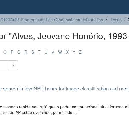
016034P5 Programa de Pós-Graduação em Informática
Teses
r "Alves, Jeovane Honório, 1993
O
P
Q
R
S
T
U
V
W
X
Y
Z
Ir
re search in few GPU hours for image classification and med
escendo rapidamente, já que o poder computacional atual fornece ot
sivos de AP estão evoluindo, permitindo ...