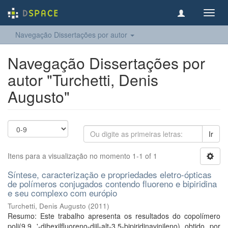
Toggl
navig
Navegação Dissertações por autor
Navegação Dissertações por
autor "Turchetti, Denis
Augusto"
Ir
Itens para a visualização no momento 1-1 of 1
Síntese, caracterização e propriedades eletro-ópticas
de polímeros conjugados contendo fluoreno e bipiridina
e seu complexo com európio
Turchetti, Denis Augusto
(
2011
)
Resumo: Este trabalho apresenta os resultados do copolímero
poli(9,9 '-dihexilfluoreno-diil-alt-3,5-bipiridinavinileno) obtido por