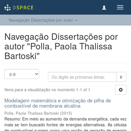
Toggl
navig
Navegação Dissertações por autor
Navegação Dissertações por
autor "Polla, Paola Thalissa
Bartoski"
Ir
Itens para a visualização no momento 1-1 of 1
Modelagem matemática e otimização de pilha de
combustível de membrana alcalina
Polla, Paola Thalissa Bartoski
(
2015
)
Resumo: Em meio ao aumento da demanda energética, cada vez
mais se tem buscado fontes de energias alternativas. As células
de combustível surgem como uma opção de geração de energia