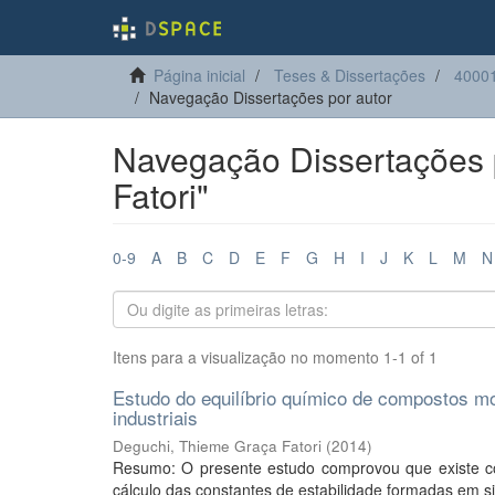
Página inicial
Teses & Dissertações
40001
Navegação Dissertações por autor
Navegação Dissertações 
Fatori"
0-9
A
B
C
D
E
F
G
H
I
J
K
L
M
N
Itens para a visualização no momento 1-1 of 1
Estudo do equilíbrio químico de compostos mo
industriais
Deguchi, Thieme Graça Fatori
(
2014
)
Resumo: O presente estudo comprovou que existe comp
cálculo das constantes de estabilidade formadas em 