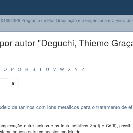
016033P9 Programa de Pós-Graduação em Engenharia e Ciência dos 
por autor "Deguchi, Thieme Graç
O
P
Q
R
S
T
U
V
W
X
Y
Z
Ir
delo de taninos com ións metálicos para o tratamento de ef
lexação entre taninos e os íons metálicos Zn(II) e Cd(II), possibil
sistema aquoso entre compostos modelo de ...