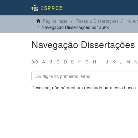
Página inicial
Teses & Dissertações
40001
Navegação Dissertações por autor
Navegação Dissertações 
0-9
A
B
C
D
E
F
G
H
I
J
K
L
M
N
Desculpe, não há nenhum resultado para essa busca.