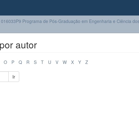
016033P9 Programa de Pós-Graduação em Engenharia e Ciência dos 
por autor
O
P
Q
R
S
T
U
V
W
X
Y
Z
Ir