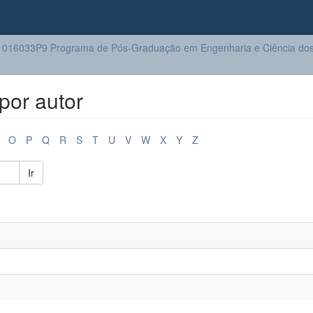
016033P9 Programa de Pós-Graduação em Engenharia e Ciência dos 
por autor
O
P
Q
R
S
T
U
V
W
X
Y
Z
Ir