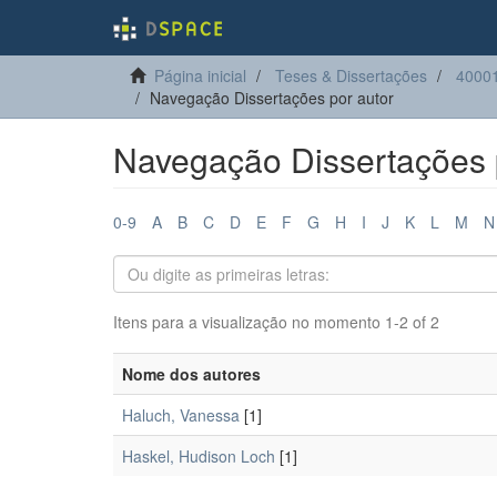
Página inicial
Teses & Dissertações
40001
Navegação Dissertações por autor
Navegação Dissertações 
0-9
A
B
C
D
E
F
G
H
I
J
K
L
M
N
Itens para a visualização no momento 1-2 of 2
Nome dos autores
Haluch, Vanessa
[1]
Haskel, Hudison Loch
[1]