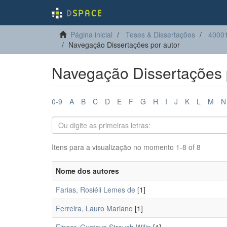
Página inicial
Teses & Dissertações
40001
Navegação Dissertações por autor
Navegação Dissertações 
0-9
A
B
C
D
E
F
G
H
I
J
K
L
M
N
Itens para a visualização no momento 1-8 of 8
Nome dos autores
Farias, Rosiéli Lemes de
[1]
Ferreira, Lauro Mariano
[1]