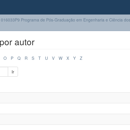
016033P9 Programa de Pós-Graduação em Engenharia e Ciência dos 
por autor
O
P
Q
R
S
T
U
V
W
X
Y
Z
Ir