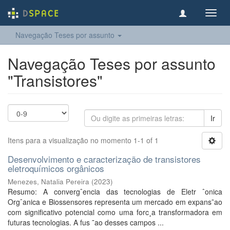
Toggl
navig
Navegação Teses por assunto
Navegação Teses por assunto
"Transistores"
Ir
Itens para a visualização no momento 1-1 of 1
Desenvolvimento e caracterização de transistores
eletroquímicos orgânicos
Menezes, Natalia Pereira
(
2023
)
Resumo: A convergˆencia das tecnologias de Eletr ˆonica
Orgˆanica e Biossensores representa um mercado em expans˜ao
com significativo potencial como uma forc¸a transformadora em
futuras tecnologias. A fus ˜ao desses campos ...