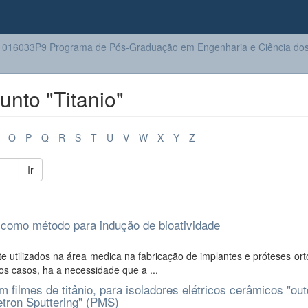
016033P9 Programa de Pós-Graduação em Engenharia e Ciência dos 
nto "Titanio"
O
P
Q
R
S
T
U
V
W
X
Y
Z
Ir
o como método para indução de bioatividade
e utilizados na área medica na fabricação de implantes e próteses or
os casos, ha a necessidade que a ...
 filmes de titânio, para isoladores elétricos cerâmicos "out
etron Sputtering" (PMS)