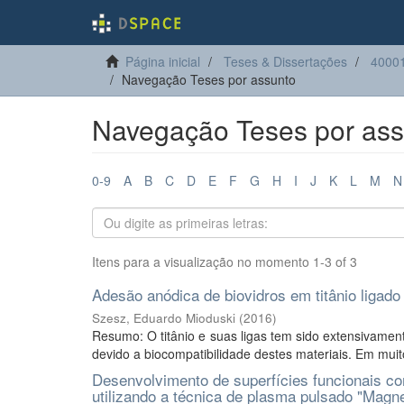
Página inicial
Teses & Dissertações
40001
Navegação Teses por assunto
Navegação Teses por assu
0-9
A
B
C
D
E
F
G
H
I
J
K
L
M
N
Itens para a visualização no momento 1-3 of 3
Adesão anódica de biovidros em titânio ligad
Szesz, Eduardo Mioduski
(
2016
)
Resumo: O titânio e suas ligas tem sido extensivament
devido a biocompatibilidade destes materiais. Em muit
Desenvolvimento de superfícies funcionais com
utilizando a técnica de plasma pulsado "Magn