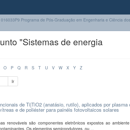
016033P9 Programa de Pós-Graduação em Engenharia e Ciência dos 
unto "Sistemas de energia
O
P
Q
R
S
T
U
V
W
X
Y
Z
Ir
ionais de Ti|TiO2 (anatásio, rutilo), aplicados por plasma 
treas e de poliéster para painéis fotovoltaicos solares
inas renováveis são componentes eletrônicos expostos ao ambiente
ntaminantes. Os elementos semicondutores, ou ...