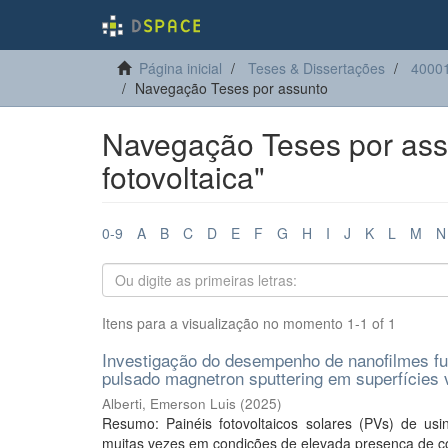
Página inicial
Teses & Dissertações
40001
Navegação Teses por assunto
Navegação Teses por ass
fotovoltaica"
0-9
A
B
C
D
E
F
G
H
I
J
K
L
M
N
Itens para a visualização no momento 1-1 of 1
Investigação do desempenho de nanofilmes func
pulsado magnetron sputtering em superfícies ví
Alberti, Emerson Luis
(
2025
)
Resumo: Painéis fotovoltaicos solares (PVs) de us
muitas vezes em condições de elevada presença de co