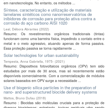
em nanotecnologia. No entanto, os métodos ...
Síntese, caracterização e utilização de materiais
lamelares sintéticos como nanorreservatórios de
inibidores de corrosão para proteção ativa contra a
corrosão do aço carbono AISI 1020
Leal, Débora Abrantes
(
2022
)
Resumo: Os revestimentos orgânicos tradicionais (tintas)
funcionam como uma barreira física, impedindo o contato entre o
metal e o meio agressivo, atuando apenas de forma passiva.
Essa proteção passiva se torna rapidamente ...
Solar technologies for urban sustainability
Tempesta, Anna Gabriella, 1975-
(
2021
)
Resumo: Dispositivos fotovoltaicos orgânicos (OPV) tem sido
estudados por mais de 30 anos, mas só recentemente estão
disponíveis comercialmente. Com a comercialização de módulos
solares baseados em OPV surge a necessidade ...
Use of biogenic silica particles in the preparation of
nano- and superstructured biocide delivery systems
Mattos, Bruno Dufau
(
2018
)
Resumo : Biocidas são moléculas cruciais para a proteção de
diversos biosistemas; entretanto, toxinas residuais vêm sendo