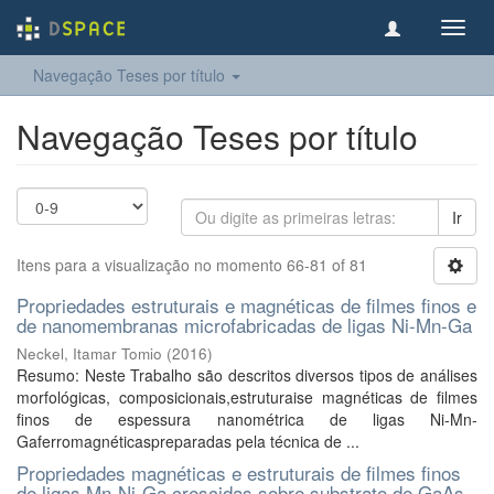
Toggl
navig
Navegação Teses por título
Navegação Teses por título
Ir
Itens para a visualização no momento 66-81 of 81
Propriedades estruturais e magnéticas de filmes finos e
de nanomembranas microfabricadas de ligas Ni-Mn-Ga
Neckel, Itamar Tomio
(
2016
)
Resumo: Neste Trabalho são descritos diversos tipos de análises
morfológicas, composicionais,estruturaise magnéticas de filmes
finos de espessura nanométrica de ligas Ni-Mn-
Gaferromagnéticaspreparadas pela técnica de ...
Propriedades magnéticas e estruturais de filmes finos
de ligas Mn-Ni-Ga crescidas sobre substrato de GaAs