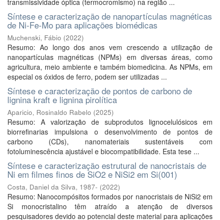
transmissividade óptica (termocromismo) na região ...
Síntese e caracterização de nanopartículas magnéticas
de Ni-Fe-Mo para aplicações biomédicas
Muchenski, Fábio
(
2022
)
Resumo: Ao longo dos anos vem crescendo a utilização de
nanopartículas magnéticas (NPMs) em diversas áreas, como
agricultura, meio ambiente e também biomedicina. As NPMs, em
especial os óxidos de ferro, podem ser utilizadas ...
Síntese e caracterização de pontos de carbono de
lignina kraft e lignina pirolítica
Aparicio, Rosinaldo Rabelo
(
2025
)
Resumo: A valorização de subprodutos lignocelulósicos em
biorrefinarias impulsiona o desenvolvimento de pontos de
carbono (CDs), nanomateriais sustentáveis com
fotoluminescência ajustável e biocompatibilidade. Esta tese ...
Síntese e caracterização estrutural de nanocristais de
Ni em filmes finos de SiO2 e NiSi2 em Si(001)
Costa, Daniel da Silva, 1987-
(
2022
)
Resumo: Nanocompósitos formados por nanocristais de NiSi2 em
Si monocristalino têm atraído a atenção de diversos
pesquisadores devido ao potencial deste material para aplicações