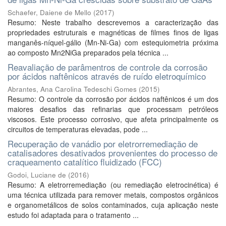
Schaefer, Daiene de Mello
(
2017
)
Resumo: Neste trabalho descrevemos a caracterização das
propriedades estruturais e magnéticas de filmes finos de ligas
manganês-níquel-gálio (Mn-Ni-Ga) com estequiometria próxima
ao composto Mn2NiGa preparados pela técnica ...
Reavaliação de parâmentros de controle da corrosão
por ácidos naftênicos através de ruído eletroquímico
Abrantes, Ana Carolina Tedeschi Gomes
(
2015
)
Resumo: O controle da corrosão por ácidos naftênicos é um dos
maiores desafios das refinarias que processam petróleos
viscosos. Este processo corrosivo, que afeta principalmente os
circuitos de temperaturas elevadas, pode ...
Recuperação de vanádio por eletrorremediação de
catalisadores desativados provenientes do processo de
craqueamento catalítico fluidizado (FCC)
Godoi, Luciane de
(
2016
)
Resumo: A eletrorremediação (ou remediação eletrocinética) é
uma técnica utilizada para remover metais, compostos orgânicos
e organometálicos de solos contaminados, cuja aplicação neste
estudo foi adaptada para o tratamento ...