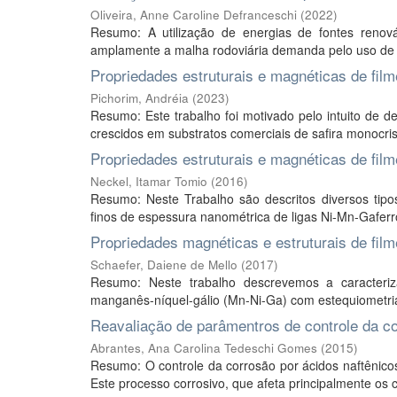
Oliveira, Anne Caroline Defranceschi
(
2022
)
Resumo: A utilização de energias de fontes renová
amplamente a malha rodoviária demanda pelo uso de b
Propriedades estruturais e magnéticas de fil
Pichorim, Andréia
(
2023
)
Resumo: Este trabalho foi motivado pelo intuito de 
crescidos em substratos comerciais de safira monocrist
Propriedades estruturais e magnéticas de fi
Neckel, Itamar Tomio
(
2016
)
Resumo: Neste Trabalho são descritos diversos tipos
finos de espessura nanométrica de ligas Ni-Mn-Gaferr
Propriedades magnéticas e estruturais de fil
Schaefer, Daiene de Mello
(
2017
)
Resumo: Neste trabalho descrevemos a caracteriza
manganês-níquel-gálio (Mn-Ni-Ga) com estequiometri
Reavaliação de parâmentros de controle da co
Abrantes, Ana Carolina Tedeschi Gomes
(
2015
)
Resumo: O controle da corrosão por ácidos naftênico
Este processo corrosivo, que afeta principalmente os c