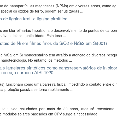
o de nanopartículas magnéticas (NPMs) em diversas áreas, como agri
cial os óxidos de ferro, podem ser utilizadas ...
e lignina kraft e lignina pirolítica
s em biorrefinarias impulsiona o desenvolvimento de pontos de carbo
ável e biocompatibilidade. Esta tese ...
istais de Ni em filmes finos de SiO2 e NiSi2 em Si(001)
 NiSi2 em Si monocristalino têm atraído a atenção de diversos pesqu
 nanotecnologia. No entanto, os métodos ...
iais lamelares sintéticos como nanorreservatórios de inibido
ão do aço carbono AISI 1020
as) funcionam como uma barreira física, impedindo o contato entre o 
a proteção passiva se torna rapidamente ...
PV) tem sido estudados por mais de 30 anos, mas só recentemen
de módulos solares baseados em OPV surge a necessidade ...