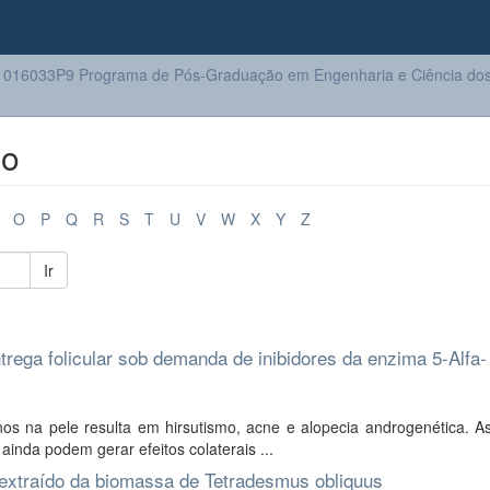
016033P9 Programa de Pós-Graduação em Engenharia e Ciência dos 
lo
O
P
Q
R
S
T
U
V
W
X
Y
Z
Ir
trega folicular sob demanda de inibidores da enzima 5-Alfa-
s na pele resulta em hirsutismo, acne e alopecia androgenética. A
ainda podem gerar efeitos colaterais ...
 extraído da biomassa de Tetradesmus obliquus