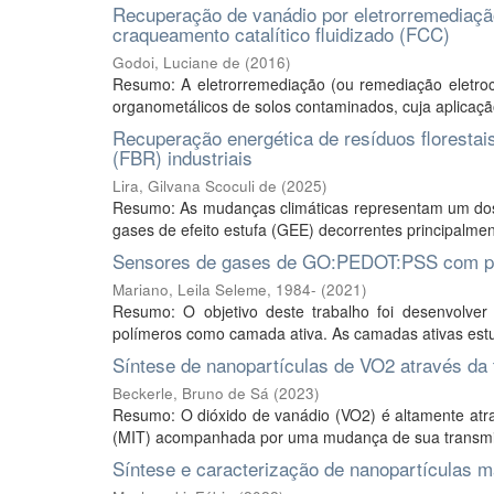
Recuperação de vanádio por eletrorremediaçã
craqueamento catalítico fluidizado (FCC)
Godoi, Luciane de
(
2016
)
Resumo: A eletrorremediação (ou remediação eletroci
organometálicos de solos contaminados, cuja aplicação
Recuperação energética de resíduos florestai
(FBR) industriais
Lira, Gilvana Scoculi de
(
2025
)
Resumo: As mudanças climáticas representam um dos
gases de efeito estufa (GEE) decorrentes principalmen
Sensores de gases de GO:PEDOT:PSS com pos
Mariano, Leila Seleme, 1984-
(
2021
)
Resumo: O objetivo deste trabalho foi desenvolver
polímeros como camada ativa. As camadas ativas estud
Síntese de nanopartículas de VO2 através da
Beckerle, Bruno de Sá
(
2023
)
Resumo: O dióxido de vanádio (VO2) é altamente atrat
(MIT) acompanhada por uma mudança de sua transmiss
Síntese e caracterização de nanopartículas 