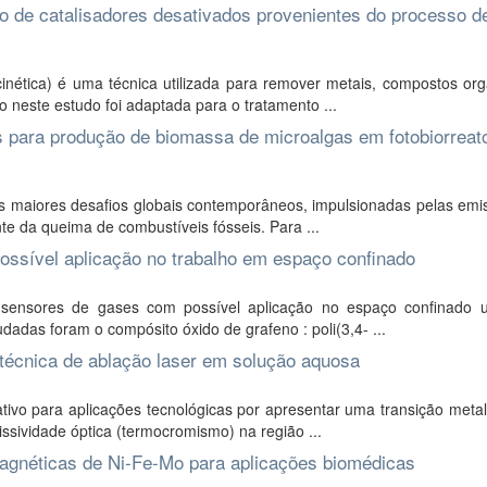
o de catalisadores desativados provenientes do processo d
nética) é uma técnica utilizada para remover metais, compostos org
 neste estudo foi adaptada para o tratamento ...
s para produção de biomassa de microalgas em fotobiorreat
 maiores desafios globais contemporâneos, impulsionadas pelas emi
te da queima de combustíveis fósseis. Para ...
sível aplicação no trabalho em espaço confinado
 sensores de gases com possível aplicação no espaço confinado ut
adas foram o compósito óxido de grafeno : poli(3,4- ...
 técnica de ablação laser em solução aquosa
ivo para aplicações tecnológicas por apresentar uma transição metal
ividade óptica (termocromismo) na região ...
magnéticas de Ni-Fe-Mo para aplicações biomédicas