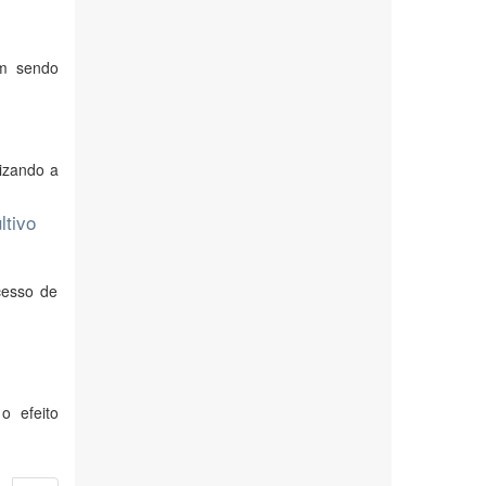
êm sendo
izando a
ltivo
cesso de
o efeito