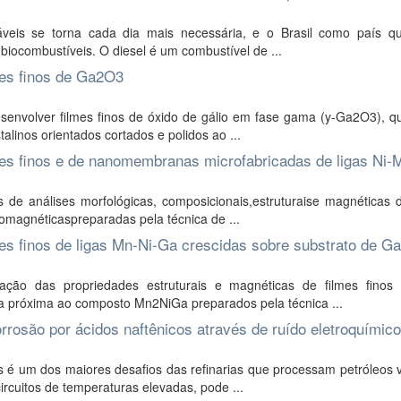
veis se torna cada dia mais necessária, e o Brasil como país que
iocombustíveis. O diesel é um combustível de ...
mes finos de Ga2O3
desenvolver filmes finos de óxido de gálio em fase gama (y-Ga2O3), 
alinos orientados cortados e polidos ao ...
lmes finos e de nanomembranas microfabricadas de ligas Ni
 de análises morfológicas, composicionais,estruturaise magnéticas d
omagnéticaspreparadas pela técnica de ...
mes finos de ligas Mn-Ni-Ga crescidas sobre substrato de G
ção das propriedades estruturais e magnéticas de filmes finos 
a próxima ao composto Mn2NiGa preparados pela técnica ...
rrosão por ácidos naftênicos através de ruído eletroquímico
s é um dos maiores desafios das refinarias que processam petróleos 
ircuitos de temperaturas elevadas, pode ...