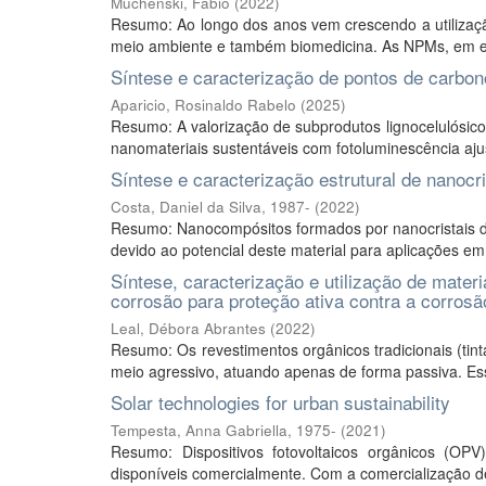
Muchenski, Fábio
(
2022
)
Resumo: Ao longo dos anos vem crescendo a utilizaçã
meio ambiente e também biomedicina. As NPMs, em espe
Síntese e caracterização de pontos de carbono d
Aparicio, Rosinaldo Rabelo
(
2025
)
Resumo: A valorização de subprodutos lignocelulósico
nanomateriais sustentáveis com fotoluminescência ajust
Síntese e caracterização estrutural de nanocr
Costa, Daniel da Silva, 1987-
(
2022
)
Resumo: Nanocompósitos formados por nanocristais de
devido ao potencial deste material para aplicações em
Síntese, caracterização e utilização de mater
corrosão para proteção ativa contra a corros
Leal, Débora Abrantes
(
2022
)
Resumo: Os revestimentos orgânicos tradicionais (tint
meio agressivo, atuando apenas de forma passiva. Ess
Solar technologies for urban sustainability
Tempesta, Anna Gabriella, 1975-
(
2021
)
Resumo: Dispositivos fotovoltaicos orgânicos (O
disponíveis comercialmente. Com a comercialização 