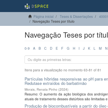
Página inicial
Teses & Dissertações
40001
Navegação Teses por título
Navegação Teses por títu
0-9
A
B
C
D
E
F
G
H
I
J
K
L
M
N
Itens para a visualização no momento 63-81 of 81
Partículas híbridas responsivas ao pH para en
Redutase extraídos do barbatimão
Morais, Renata Pinho
(
2024
)
Resumo: O aumento da ação biológica dos andrógeno
atuais de tratamento desses distúrbios são limitadas e 
Produção de biocombustíveis a partir do óleo