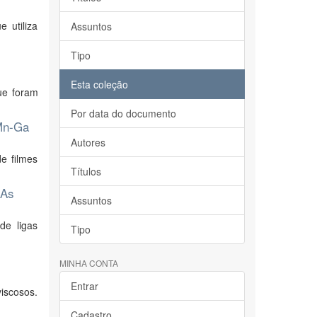
 utiliza
Assuntos
Tipo
Esta coleção
que foram
Por data do documento
-Mn-Ga
Autores
e filmes
Títulos
aAs
Assuntos
de ligas
Tipo
MINHA CONTA
Entrar
viscosos.
Cadastro