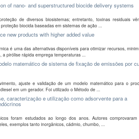
ation of nano- and superstructured biocide delivery systems
roteção de diversos biosistemas; entretanto, toxinas residuais v
e proteção biocida baseadas em sistemas de ação ...
uce new products with higher added value
ca é uma das alternativas disponíveis para otimizar recursos, minim
, a pirólise rápida emprega temperaturas ...
odelo matemático de sistema de fixação de emissões por cu
vimento, ajuste e validação de um modelo matemático para o pro
iesel em um gerador. Foi utilizado o Método de ...
ese, caracterização e utilização como adsorvente para a
ndócrinos
nicos foram estudados ao longo dos anos. Autores comprovaram 
les, exemplos tanto inorgânicos, cádmio, chumbo, ...