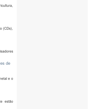
cultura,
no (CDs),
isadores
res de
metal e o
te estão