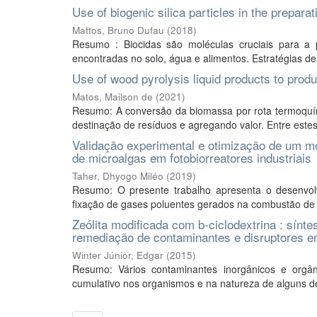
Use of biogenic silica particles in the prepar
Mattos, Bruno Dufau
(
2018
)
Resumo : Biocidas são moléculas cruciais para a p
encontradas no solo, água e alimentos. Estratégias d
Use of wood pyrolysis liquid products to prod
Matos, Mailson de
(
2021
)
Resumo: A conversão da biomassa por rota termoquími
destinação de resíduos e agregando valor. Entre estes
Validação experimental e otimização de um m
de microalgas em fotobiorreatores industriais
Taher, Dhyogo Miléo
(
2019
)
Resumo: O presente trabalho apresenta o desenvol
fixação de gases poluentes gerados na combustão de d
Zeólita modificada com b-ciclodextrina : sínt
remediação de contaminantes e disruptores e
Winter Júnior, Edgar
(
2015
)
Resumo: Vários contaminantes inorgânicos e orgâ
cumulativo nos organismos e na natureza de alguns de