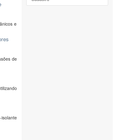
e
ânicos e
ores
ssões de
ilizando
-isolante