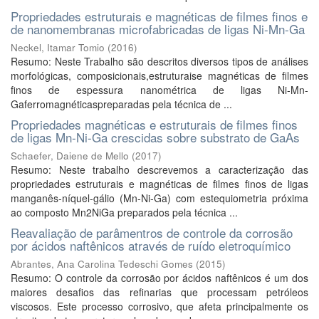
Propriedades estruturais e magnéticas de filmes finos e
de nanomembranas microfabricadas de ligas Ni-Mn-Ga
Neckel, Itamar Tomio
(
2016
)
Resumo: Neste Trabalho são descritos diversos tipos de análises
morfológicas, composicionais,estruturaise magnéticas de filmes
finos de espessura nanométrica de ligas Ni-Mn-
Gaferromagnéticaspreparadas pela técnica de ...
Propriedades magnéticas e estruturais de filmes finos
de ligas Mn-Ni-Ga crescidas sobre substrato de GaAs
Schaefer, Daiene de Mello
(
2017
)
Resumo: Neste trabalho descrevemos a caracterização das
propriedades estruturais e magnéticas de filmes finos de ligas
manganês-níquel-gálio (Mn-Ni-Ga) com estequiometria próxima
ao composto Mn2NiGa preparados pela técnica ...
Reavaliação de parâmentros de controle da corrosão
por ácidos naftênicos através de ruído eletroquímico
Abrantes, Ana Carolina Tedeschi Gomes
(
2015
)
Resumo: O controle da corrosão por ácidos naftênicos é um dos
maiores desafios das refinarias que processam petróleos
viscosos. Este processo corrosivo, que afeta principalmente os