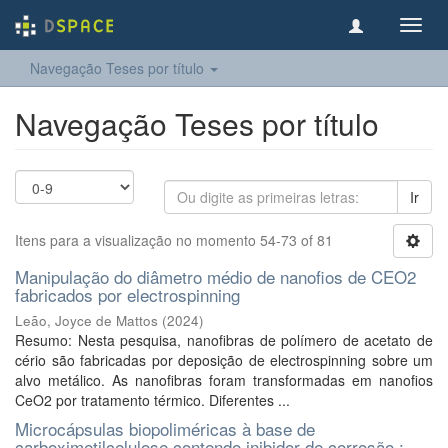
Toggl
navig
Navegação Teses por título
Navegação Teses por título
Ir
Itens para a visualização no momento 54-73 of 81
Manipulação do diâmetro médio de nanofios de CEO2
fabricados por electrospinning
Leão, Joyce de Mattos
(
2024
)
Resumo: Nesta pesquisa, nanofibras de polímero de acetato de
cério são fabricadas por deposição de electrospinning sobre um
alvo metálico. As nanofibras foram transformadas em nanofios
CeO2 por tratamento térmico. Diferentes ...
Microcápsulas biopoliméricas à base de
carboximetilcelulose contendo inibidor de corrosão :