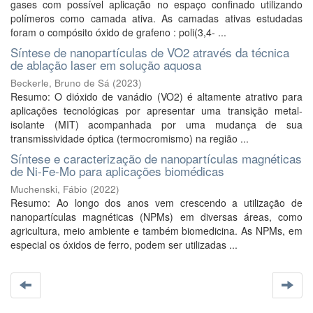
gases com possível aplicação no espaço confinado utilizando
polímeros como camada ativa. As camadas ativas estudadas
foram o compósito óxido de grafeno : poli(3,4- ...
Síntese de nanopartículas de VO2 através da técnica
de ablação laser em solução aquosa
Beckerle, Bruno de Sá
(
2023
)
Resumo: O dióxido de vanádio (VO2) é altamente atrativo para
aplicações tecnológicas por apresentar uma transição metal-
isolante (MIT) acompanhada por uma mudança de sua
transmissividade óptica (termocromismo) na região ...
Síntese e caracterização de nanopartículas magnéticas
de Ni-Fe-Mo para aplicações biomédicas
Muchenski, Fábio
(
2022
)
Resumo: Ao longo dos anos vem crescendo a utilização de
nanopartículas magnéticas (NPMs) em diversas áreas, como
agricultura, meio ambiente e também biomedicina. As NPMs, em
especial os óxidos de ferro, podem ser utilizadas ...