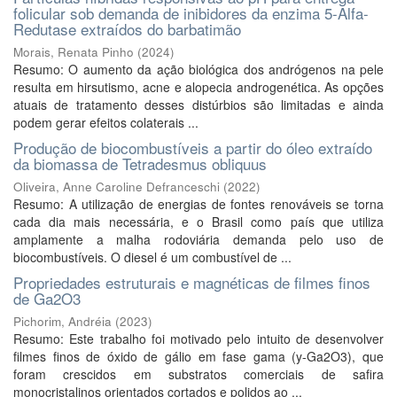
folicular sob demanda de inibidores da enzima 5-Alfa-
Redutase extraídos do barbatimão
Morais, Renata Pinho
(
2024
)
Resumo: O aumento da ação biológica dos andrógenos na pele
resulta em hirsutismo, acne e alopecia androgenética. As opções
atuais de tratamento desses distúrbios são limitadas e ainda
podem gerar efeitos colaterais ...
Produção de biocombustíveis a partir do óleo extraído
da biomassa de Tetradesmus obliquus
Oliveira, Anne Caroline Defranceschi
(
2022
)
Resumo: A utilização de energias de fontes renováveis se torna
cada dia mais necessária, e o Brasil como país que utiliza
amplamente a malha rodoviária demanda pelo uso de
biocombustíveis. O diesel é um combustível de ...
Propriedades estruturais e magnéticas de filmes finos
de Ga2O3
Pichorim, Andréia
(
2023
)
Resumo: Este trabalho foi motivado pelo intuito de desenvolver
filmes finos de óxido de gálio em fase gama (y-Ga2O3), que
foram crescidos em substratos comerciais de safira
monocristalinos orientados cortados e polidos ao ...