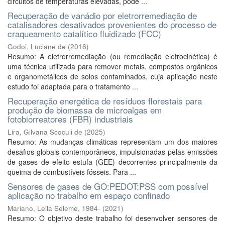
circuitos de temperaturas elevadas, pode ...
Recuperação de vanádio por eletrorremediação de
catalisadores desativados provenientes do processo de
craqueamento catalítico fluidizado (FCC)
Godoi, Luciane de
(
2016
)
Resumo: A eletrorremediação (ou remediação eletrocinética) é
uma técnica utilizada para remover metais, compostos orgânicos
e organometálicos de solos contaminados, cuja aplicação neste
estudo foi adaptada para o tratamento ...
Recuperação energética de resíduos florestais para
produção de biomassa de microalgas em
fotobiorreatores (FBR) industriais
Lira, Gilvana Scoculi de
(
2025
)
Resumo: As mudanças climáticas representam um dos maiores
desafios globais contemporâneos, impulsionadas pelas emissões
de gases de efeito estufa (GEE) decorrentes principalmente da
queima de combustíveis fósseis. Para ...
Sensores de gases de GO:PEDOT:PSS com possível
aplicação no trabalho em espaço confinado
Mariano, Leila Seleme, 1984-
(
2021
)
Resumo: O objetivo deste trabalho foi desenvolver sensores de