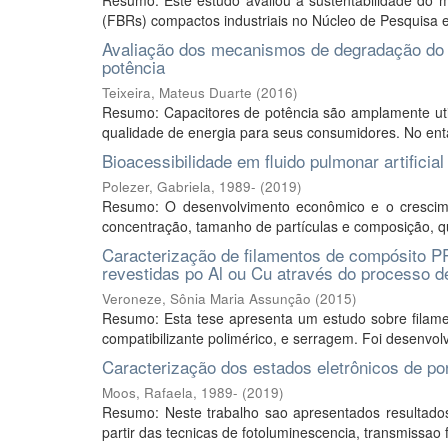
Resumo: Este estudo avaliou a sustentabilidade do m
(FBRs) compactos industriais no Núcleo de Pesquisa e
Avaliação dos mecanismos de degradação do f
potência
Teixeira, Mateus Duarte
(
2016
)
Resumo: Capacitores de potência são amplamente util
qualidade de energia para seus consumidores. No entan
Bioacessibilidade em fluido pulmonar artificia
Polezer, Gabriela, 1989-
(
2019
)
Resumo: O desenvolvimento econômico e o crescime
concentração, tamanho de partículas e composição, qu
Caracterização de filamentos de compósito P
revestidas po Al ou Cu através do processo d
Veroneze, Sônia Maria Assunção
(
2015
)
Resumo: Esta tese apresenta um estudo sobre filame
compatibilizante polimérico, e serragem. Foi desenvol
Caracterização dos estados eletrônicos de p
Moos, Rafaela, 1989-
(
2019
)
Resumo: Neste trabalho sao apresentados resultados
partir das tecnicas de fotoluminescencia, transmissao 