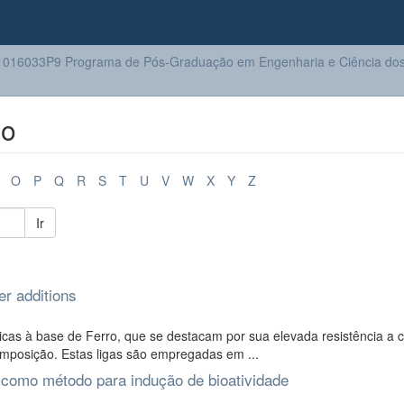
016033P9 Programa de Pós-Graduação em Engenharia e Ciência dos 
lo
O
P
Q
R
S
T
U
V
W
X
Y
Z
Ir
er additions
icas à base de Ferro, que se destacam por sua elevada resistência a 
mposição. Estas ligas são empregadas em ...
o como método para indução de bioatividade