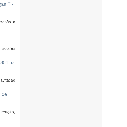
gas Ti-
orrosão e
 solares
 304 na
avitação
o de
 reação,