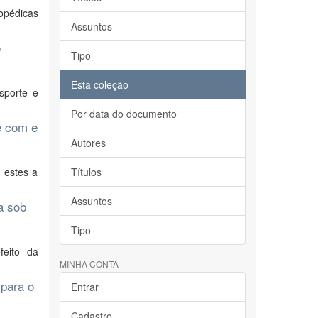
topédicas
Assuntos
e
Tipo
Esta coleção
sporte e
Por data do documento
e com e
Autores
 estes a
Títulos
Assuntos
a sob
Tipo
feito da
MINHA CONTA
 para o
Entrar
Cadastro