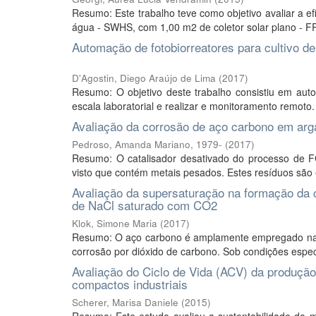
Resumo: Este trabalho teve como objetivo avaliar a ef
água - SWHS, com 1,00 m2 de coletor solar plano - FPC
Automação de fotobiorreatores para cultivo d
D'Agostin, Diego Araújo de Lima
(
2017
)
Resumo: O objetivo deste trabalho consistiu em auto
escala laboratorial e realizar e monitoramento remoto.
Avaliação da corrosão de aço carbono em arg
Pedroso, Amanda Mariano, 1979-
(
2017
)
Resumo: O catalisador desativado do processo de FC
visto que contém metais pesados. Estes resíduos sã
Avaliação da supersaturação na formação da
de NaCl saturado com CO2
Klok, Simone Maria
(
2017
)
Resumo: O aço carbono é amplamente empregado na e
corrosão por dióxido de carbono. Sob condições especí
Avaliação do Ciclo de Vida (ACV) da produção 
compactos industriais
Scherer, Marisa Daniele
(
2015
)