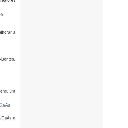
reatores
de
lhorar a
luentes,
leno, um
 GaAs
P/GaAs a