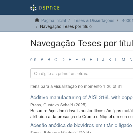
Página inicial
Teses & Dissertações
40001
Navegação Teses por título
Navegação Teses por títu
0-9
A
B
C
D
E
F
G
H
I
J
K
L
M
N
Itens para a visualização no momento 1-20 of 81
Additive manufacturing of AISI 316L with copp
Prass, Gustavo Scheid
(
2025
)
Resumo: Aços inoxidáveis austeníticos são ligas metál
atribuída à da presença de Cromo e Níquel em sua co
Adesão anódica de biovidros em titânio ligad
Szesz, Eduardo Mioduski
(
2016
)