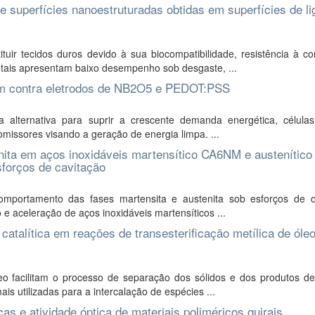
 superfícies nanoestruturadas obtidas em superfícies de li
tuir tecidos duros devido à sua biocompatibilidade, resistência à c
ais apresentam baixo desempenho sob desgaste, ...
com contra eletrodos de NB2O5 e PEDOT:PSS
 alternativa para suprir a crescente demanda energética, células
omissores visando a geração de energia limpa. ...
ita em aços inoxidáveis martensítico CA6NM e austenítico
sforços de cavitação
mportamento das fases martensita e austenita sob esforços de c
 e aceleração de aços inoxidáveis martensíticos ...
atalítica em reações de transesterificação metílica de óle
 facilitam o processo de separação dos sólidos e dos produtos de
is utilizadas para a intercalação de espécies ...
as e atividade óptica de materiais poliméricos quirais