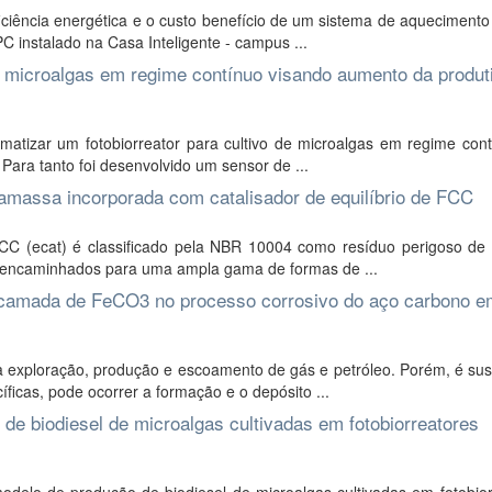
iciência energética e o custo benefício de um sistema de aquecimento
 instalado na Casa Inteligente - campus ...
e microalgas em regime contínuo visando aumento da produt
matizar um fotobiorreator para cultivo de microalgas em regime con
 Para tanto foi desenvolvido um sensor de ...
amassa incorporada com catalisador de equilíbrio de FCC
C (ecat) é classificado pela NBR 10004 como resíduo perigoso de c
o encaminhados para uma ampla gama de formas de ...
 camada de FeCO3 no processo corrosivo do aço carbono e
xploração, produção e escoamento de gás e petróleo. Porém, é susc
ficas, pode ocorrer a formação e o depósito ...
de biodiesel de microalgas cultivadas em fotobiorreatores