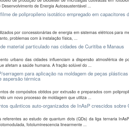
odelo de produção de biodiesel de microalgas cultivadas em fotobior
 Desenvolvimento de Energia Autossustentável ...
ilme de polipropileno isotático empregado em capacitores 
izados por concessionárias de energia em sistemas elétricos para me
to, problemas com à instalação física, ...
l de material particulado nas cidades de Curitiba e Manaus
nto urbano das cidades influenciam a dispersão atmosférica de po
e afetam a saúde humana. A fração solúvel do ...
P/serragem para aplicação na moldagem de peças plásticas
e aspersão térmica
ntos de compósitos obtidos por extrusão e preparados com polipropi
vido um novo processo de moldagem que utiliza ...
ontos quânticos auto-organizados de InAsP crescidos sobre
 referentes ao estudo de quantum dots (QDs) da liga ternaria InAs
fotomodulada, fotoluminescencia linearmente ...