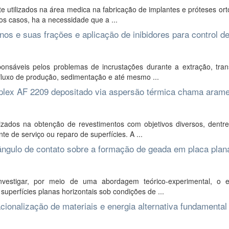
e utilizados na área medica na fabricação de implantes e próteses or
os casos, ha a necessidade que a ...
os e suas frações e aplicação de inibidores para control d
onsáveis pelos problemas de incrustações durante a extração, tran
luxo de produção, sedimentação e até mesmo ...
uplex AF 2209 depositado via aspersão térmica chama aram
zados na obtenção de revestimentos com objetivos diversos, dentre
 de serviço ou reparo de superfícies. A ...
o ângulo de contato sobre a formação de geada em placa plan
vestigar, por meio de uma abordagem teórico-experimental, o e
superfícies planas horizontais sob condições de ...
ionalização de materiais e energia alternativa fundamental