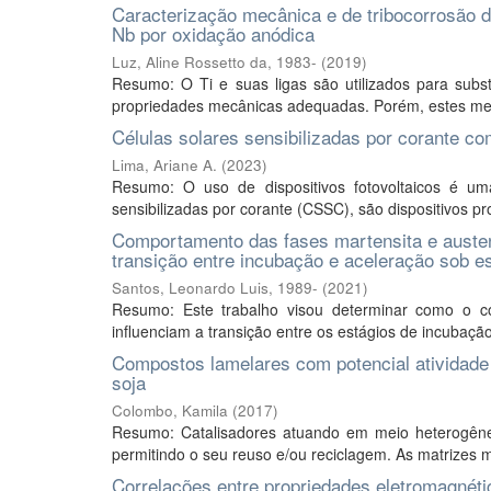
Caracterização mecânica e de tribocorrosão de
Nb por oxidação anódica
Luz, Aline Rossetto da, 1983-
(
2019
)
Resumo: O Ti e suas ligas são utilizados para substi
propriedades mecânicas adequadas. Porém, estes met
Células solares sensibilizadas por corante 
Lima, Ariane A.
(
2023
)
Resumo: O uso de dispositivos fotovoltaicos é uma
sensibilizadas por corante (CSSC), são dispositivos pr
Comportamento das fases martensita e austen
transição entre incubação e aceleração sob e
Santos, Leonardo Luis, 1989-
(
2021
)
Resumo: Este trabalho visou determinar como o co
influenciam a transição entre os estágios de incubação
Compostos lamelares com potencial atividade c
soja
Colombo, Kamila
(
2017
)
Resumo: Catalisadores atuando em meio heterogêneo
permitindo o seu reuso e/ou reciclagem. As matrizes ma
Correlações entre propriedades eletromagnétic