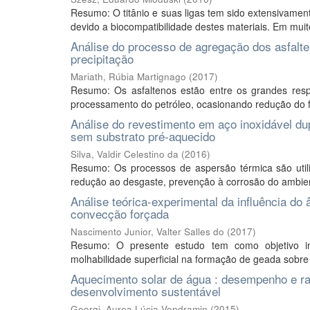
Resumo: O titânio e suas ligas tem sido extensivament
devido a biocompatibilidade destes materiais. Em muit
Análise do processo de agregação dos asfalten
precipitação
Mariath, Rúbia Martignago
(
2017
)
Resumo: Os asfaltenos estão entre os grandes resp
processamento do petróleo, ocasionando redução do f
Análise do revestimento em aço inoxidável d
sem substrato pré-aquecido
Silva, Valdir Celestino da
(
2016
)
Resumo: Os processos de aspersão térmica são utili
redução ao desgaste, prevenção à corrosão do ambiente
Análise teórica-experimental da influência d
convecção forçada
Nascimento Junior, Valter Salles do
(
2017
)
Resumo: O presente estudo tem como objetivo in
molhabilidade superficial na formação de geada sobre 
Aquecimento solar de água : desempenho e rac
desenvolvimento sustentável
Georgi, Aurea Lúcia Vendramin
(
2015
)