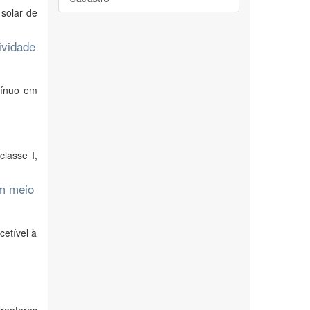
 solar de
ividade
tínuo em
lasse I,
m meio
etível à