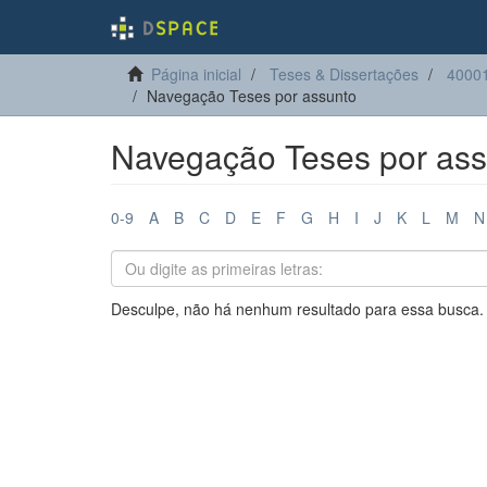
Página inicial
Teses & Dissertações
40001
Navegação Teses por assunto
Navegação Teses por ass
0-9
A
B
C
D
E
F
G
H
I
J
K
L
M
N
Desculpe, não há nenhum resultado para essa busca.