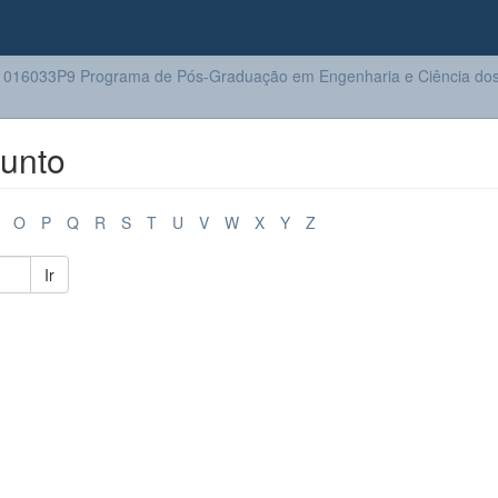
016033P9 Programa de Pós-Graduação em Engenharia e Ciência dos 
unto
O
P
Q
R
S
T
U
V
W
X
Y
Z
Ir