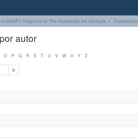
1016028P5 Programa de Pós-Graduação em Geologia
Dissertaçõe
por autor
O
P
Q
R
S
T
U
V
W
X
Y
Z
Ir