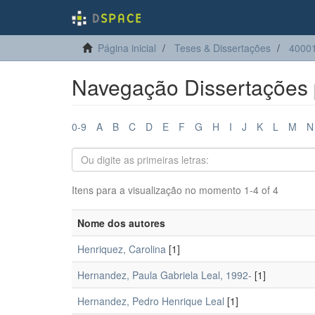
Página inicial
Teses & Dissertações
4000
Navegação Dissertações 
0-9
A
B
C
D
E
F
G
H
I
J
K
L
M
N
Itens para a visualização no momento 1-4 of 4
Nome dos autores
Henriquez, Carolina
[1]
Hernandez, Paula Gabriela Leal, 1992-
[1]
Hernandez, Pedro Henrique Leal
[1]