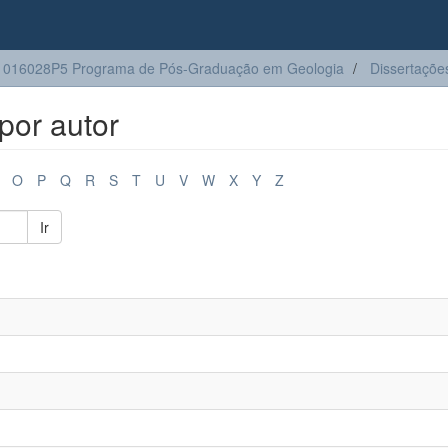
1016028P5 Programa de Pós-Graduação em Geologia
Dissertaçõe
por autor
O
P
Q
R
S
T
U
V
W
X
Y
Z
Ir