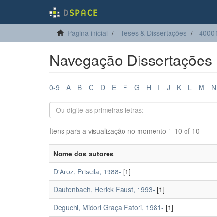
Página inicial
Teses & Dissertações
4000
Navegação Dissertações 
0-9
A
B
C
D
E
F
G
H
I
J
K
L
M
N
Itens para a visualização no momento 1-10 of 10
Nome dos autores
D'Aroz, Priscila, 1988-
[1]
Daufenbach, Herick Faust, 1993-
[1]
Deguchi, Midori Graça Fatori, 1981-
[1]