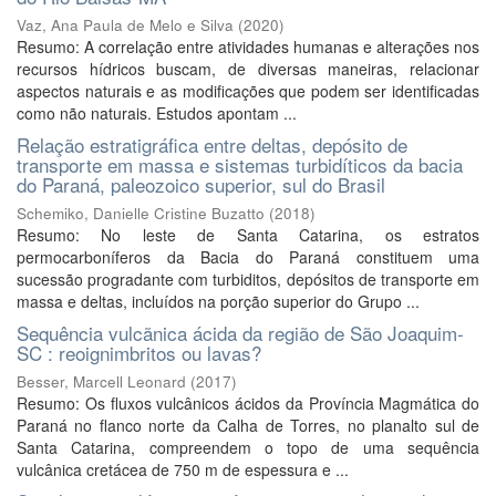
Vaz, Ana Paula de Melo e Silva
(
2020
)
Resumo: A correlação entre atividades humanas e alterações nos
recursos hídricos buscam, de diversas maneiras, relacionar
aspectos naturais e as modificações que podem ser identificadas
como não naturais. Estudos apontam ...
Relação estratigráfica entre deltas, depósito de
transporte em massa e sistemas turbidíticos da bacia
do Paraná, paleozoico superior, sul do Brasil
Schemiko, Danielle Cristine Buzatto
(
2018
)
Resumo: No leste de Santa Catarina, os estratos
permocarboníferos da Bacia do Paraná constituem uma
sucessão progradante com turbiditos, depósitos de transporte em
massa e deltas, incluídos na porção superior do Grupo ...
Sequência vulcãnica ácida da região de São Joaquim-
SC : reoignimbritos ou lavas?
Besser, Marcell Leonard
(
2017
)
Resumo: Os fluxos vulcânicos ácidos da Província Magmática do
Paraná no flanco norte da Calha de Torres, no planalto sul de
Santa Catarina, compreendem o topo de uma sequência
vulcânica cretácea de 750 m de espessura e ...