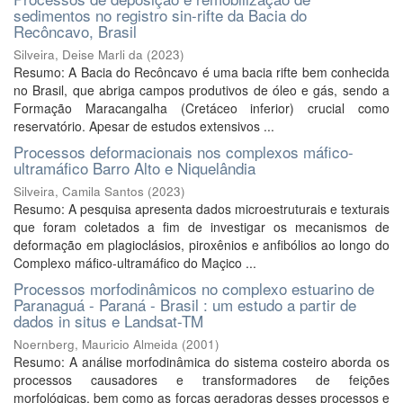
sedimentos no registro sin-rifte da Bacia do
Recôncavo, Brasil
Silveira, Deise Marli da
(
2023
)
Resumo: A Bacia do Recôncavo é uma bacia rifte bem conhecida
no Brasil, que abriga campos produtivos de óleo e gás, sendo a
Formação Maracangalha (Cretáceo inferior) crucial como
reservatório. Apesar de estudos extensivos ...
Processos deformacionais nos complexos máfico-
ultramáfico Barro Alto e Niquelândia
Silveira, Camila Santos
(
2023
)
Resumo: A pesquisa apresenta dados microestruturais e texturais
que foram coletados a fim de investigar os mecanismos de
deformação em plagioclásios, piroxênios e anfibólios ao longo do
Complexo máfico-ultramáfico do Maçico ...
Processos morfodinâmicos no complexo estuarino de
Paranaguá - Paraná - Brasil : um estudo a partir de
dados in situs e Landsat-TM
Noernberg, Mauricio Almeida
(
2001
)
Resumo: A análise morfodinâmica do sistema costeiro aborda os
processos causadores e transformadores de feições
morfológicas, bem como as forças geradoras desses processos e