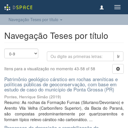
Toggl
navig
Navegação Teses por título
Navegação Teses por título
Ir
Itens para a visualização no momento 43-58 of 58
Patrimônio geológico cárstico em rochas areníticas e
políticas públicas de geoconservação, com base em
estudo de caso do município de Ponta Grossa (PR)
Pontes, Henrique Simão
(
2019
)
Resumo: As rochas da Formação Furnas (Siluriano/Devoniano) e
Arenito Vila Velha (Carbonífero Superior), da Bacia do Paraná,
são compostas predominantemente por quartzoarenitos e
formam típico relevo cárstico não carbonático. ...
Processos de deposição e remobilização de