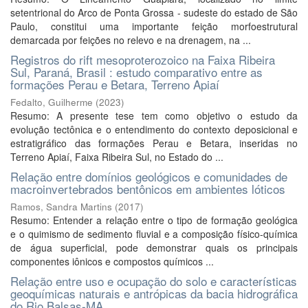
setentrional do Arco de Ponta Grossa - sudeste do estado de São
Paulo, constitui uma importante feição morfoestrutural
demarcada por feições no relevo e na drenagem, na ...
Registros do rift mesoproterozoico na Faixa Ribeira
Sul, Paraná, Brasil : estudo comparativo entre as
formações Perau e Betara, Terreno Apiaí
Fedalto, Guilherme
(
2023
)
Resumo: A presente tese tem como objetivo o estudo da
evolução tectônica e o entendimento do contexto deposicional e
estratigráfico das formações Perau e Betara, inseridas no
Terreno Apiaí, Faixa Ribeira Sul, no Estado do ...
Relação entre domínios geológicos e comunidades de
macroinvertebrados bentônicos em ambientes lóticos
Ramos, Sandra Martins
(
2017
)
Resumo: Entender a relação entre o tipo de formação geológica
e o quimismo de sedimento fluvial e a composição físico-química
de água superficial, pode demonstrar quais os principais
componentes iônicos e compostos químicos ...
Relação entre uso e ocupação do solo e características
geoquímicas naturais e antrópicas da bacia hidrográfica
do Rio Balsas-MA