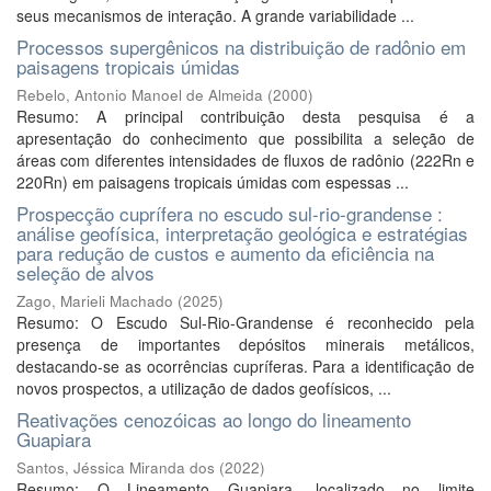
seus mecanismos de interação. A grande variabilidade ...
Processos supergênicos na distribuição de radônio em
paisagens tropicais úmidas
Rebelo, Antonio Manoel de Almeida
(
2000
)
Resumo: A principal contribuição desta pesquisa é a
apresentação do conhecimento que possibilita a seleção de
áreas com diferentes intensidades de fluxos de radônio (222Rn e
220Rn) em paisagens tropicais úmidas com espessas ...
Prospecção cuprífera no escudo sul-rio-grandense :
análise geofísica, interpretação geológica e estratégias
para redução de custos e aumento da eficiência na
seleção de alvos
Zago, Marieli Machado
(
2025
)
Resumo: O Escudo Sul-Rio-Grandense é reconhecido pela
presença de importantes depósitos minerais metálicos,
destacando-se as ocorrências cupríferas. Para a identificação de
novos prospectos, a utilização de dados geofísicos, ...
Reativações cenozóicas ao longo do lineamento
Guapiara
Santos, Jéssica Miranda dos
(
2022
)
Resumo: O Lineamento Guapiara, localizado no limite