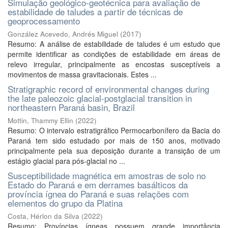
Simulação geológico-geotécnica para avaliação de
estabilidade de taludes a partir de técnicas de
geoprocessamento
González Acevedo, Andrés Miguel
(
2017
)
Resumo: A análise de estabilidade de taludes é um estudo que
permite identificar as condições de estabilidade em áreas de
relevo irregular, principalmente as encostas susceptíveis a
movimentos de massa gravitacionais. Estes ...
Stratigraphic record of environmental changes during
the late paleozoic glacial-postglacial transition in
northeastern Paraná basin, Brazil
Mottin, Thammy Ellin
(
2022
)
Resumo: O intervalo estratigráfico Permocarbonífero da Bacia do
Paraná tem sido estudado por mais de 150 anos, motivado
principalmente pela sua deposição durante a transição de um
estágio glacial para pós-glacial no ...
Susceptibilidade magnética em amostras de solo no
Estado do Paraná e em derrames basálticos da
província ígnea do Paraná e suas relações com
elementos do grupo da Platina
Costa, Hérlon da Silva
(
2022
)
Resumo: Províncias ígneas possuem grande importância