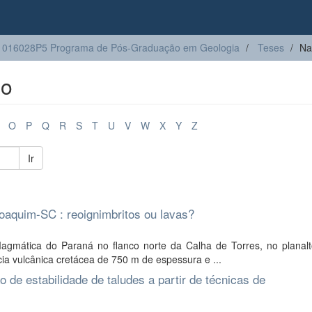
1016028P5 Programa de Pós-Graduação em Geologia
Teses
Na
lo
O
P
Q
R
S
T
U
V
W
X
Y
Z
Ir
oaquim-SC : reoignimbritos ou lavas?
agmática do Paraná no flanco norte da Calha de Torres, no planalt
 vulcânica cretácea de 750 m de espessura e ...
 de estabilidade de taludes a partir de técnicas de