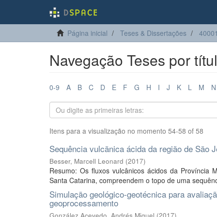
Página inicial
Teses & Dissertações
4000
Navegação Teses por títu
0-9
A
B
C
D
E
F
G
H
I
J
K
L
M
N
Itens para a visualização no momento 54-58 of 58
Sequência vulcãnica ácida da região de São J
Besser, Marcell Leonard
(
2017
)
Resumo: Os fluxos vulcânicos ácidos da Província M
Santa Catarina, compreendem o topo de uma sequência
Simulação geológico-geotécnica para avaliação
geoprocessamento
González Acevedo, Andrés Miguel
(
2017
)