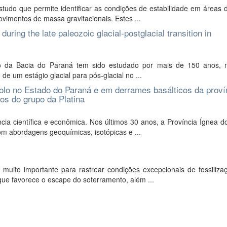
tudo que permite identificar as condições de estabilidade em áreas 
ovimentos de massa gravitacionais. Estes ...
uring the late paleozoic glacial-postglacial transition in
ero da Bacia do Paraná tem sido estudado por mais de 150 anos, 
de um estágio glacial para pós-glacial no ...
olo no Estado do Paraná e em derrames basálticos da proví
os do grupo da Platina
a científica e econômica. Nos últimos 30 anos, a Província Ígnea d
m abordagens geoquímicas, isotópicas e ...
ito importante para rastrear condições excepcionais de fossilizaç
 que favorece o escape do soterramento, além ...