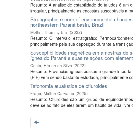
Resumo: A análise de estabilidade de taludes é um es
irregular, principalmente as encostas susceptíveis a m
Stratigraphic record of environmental changes d
northeastern Paraná basin, Brazil
Mottin, Thammy Ellin
(
2022
)
Resumo: O intervalo estratigráfico Permocarboníf
principalmente pela sua deposição durante a transição 
Susceptibilidade magnética em amostras de s
ígnea do Paraná e suas relações com element
Costa, Hérlon da Silva
(
2022
)
Resumo: Províncias ígneas possuem grande importânci
(PIP) vem sendo bastante estudada, principalmente co
Tafonomia atualística de ofiuroides
Fraga, Malton Carvalho
(
2025
)
Resumo: Ofiuroides são um grupo de equinodermos mu
deve-se ao fato de eles terem um hábito de vida livre