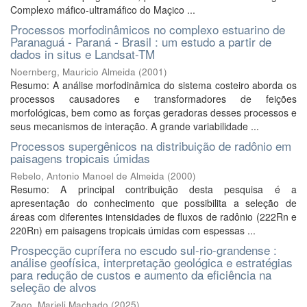
Complexo máfico-ultramáfico do Maçico ...
Processos morfodinâmicos no complexo estuarino de
Paranaguá - Paraná - Brasil : um estudo a partir de
dados in situs e Landsat-TM
Noernberg, Mauricio Almeida
(
2001
)
Resumo: A análise morfodinâmica do sistema costeiro aborda os
processos causadores e transformadores de feições
morfológicas, bem como as forças geradoras desses processos e
seus mecanismos de interação. A grande variabilidade ...
Processos supergênicos na distribuição de radônio em
paisagens tropicais úmidas
Rebelo, Antonio Manoel de Almeida
(
2000
)
Resumo: A principal contribuição desta pesquisa é a
apresentação do conhecimento que possibilita a seleção de
áreas com diferentes intensidades de fluxos de radônio (222Rn e
220Rn) em paisagens tropicais úmidas com espessas ...
Prospecção cuprífera no escudo sul-rio-grandense :
análise geofísica, interpretação geológica e estratégias
para redução de custos e aumento da eficiência na
seleção de alvos
Zago, Marieli Machado
(
2025
)