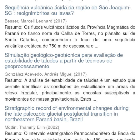
Sequência vulcãnica ácida da região de São Joaquim-
SC : reoignimbritos ou lavas?
Besser, Marcell Leonard
(
2017
)
Resumo: Os fluxos vulcânicos ácidos da Província Magmática do
Paraná no flanco norte da Calha de Torres, no planalto sul de
Santa Catarina, compreendem o topo de uma sequência
vulcânica cretácea de 750 m de espessura e ...
Simulação geológico-geotécnica para avaliação de
estabilidade de taludes a partir de técnicas de
geoprocessamento
González Acevedo, Andrés Miguel
(
2017
)
Resumo: A análise de estabilidade de taludes é um estudo que
permite identificar as condições de estabilidade em áreas de
relevo irregular, principalmente as encostas susceptíveis a
movimentos de massa gravitacionais. Estes ...
Stratigraphic record of environmental changes during
the late paleozoic glacial-postglacial transition in
northeastern Paraná basin, Brazil
Mottin, Thammy Ellin
(
2022
)
Resumo: O intervalo estratigráfico Permocarbonífero da Bacia do
Paraná tem sido estudado por mais de 150 anos, motivado