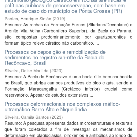
políticas públicas de geoconservação, com base em
estudo de caso do município de Ponta Grossa (PR)
Pontes, Henrique Simão
(
2019
)
Resumo: As rochas da Formação Furnas (Siluriano/Devoniano) e
Arenito Vila Velha (Carbonífero Superior), da Bacia do Paraná,
são compostas predominantemente por quartzoarenitos e
formam típico relevo cárstico não carbonático. ...
Processos de deposição e remobilização de
sedimentos no registro sin-rifte da Bacia do
Recôncavo, Brasil
Silveira, Deise Marli da
(
2023
)
Resumo: A Bacia do Recôncavo é uma bacia rifte bem conhecida
no Brasil, que abriga campos produtivos de óleo e gás, sendo a
Formação Maracangalha (Cretáceo inferior) crucial como
reservatório. Apesar de estudos extensivos ...
Processos deformacionais nos complexos máfico-
ultramáfico Barro Alto e Niquelândia
Silveira, Camila Santos
(
2023
)
Resumo: A pesquisa apresenta dados microestruturais e texturais
que foram coletados a fim de investigar os mecanismos de
deformação em plagioclásios, piroxênios e anfibólios ao longo do