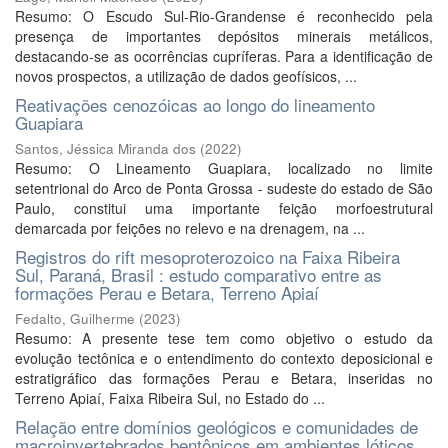
Resumo: O Escudo Sul-Rio-Grandense é reconhecido pela
presença de importantes depósitos minerais metálicos,
destacando-se as ocorrências cupríferas. Para a identificação de
novos prospectos, a utilização de dados geofísicos, ...
Reativações cenozóicas ao longo do lineamento
Guapiara
Santos, Jéssica Miranda dos
(
2022
)
Resumo: O Lineamento Guapiara, localizado no limite
setentrional do Arco de Ponta Grossa - sudeste do estado de São
Paulo, constitui uma importante feição morfoestrutural
demarcada por feições no relevo e na drenagem, na ...
Registros do rift mesoproterozoico na Faixa Ribeira
Sul, Paraná, Brasil : estudo comparativo entre as
formações Perau e Betara, Terreno Apiaí
Fedalto, Guilherme
(
2023
)
Resumo: A presente tese tem como objetivo o estudo da
evolução tectônica e o entendimento do contexto deposicional e
estratigráfico das formações Perau e Betara, inseridas no
Terreno Apiaí, Faixa Ribeira Sul, no Estado do ...
Relação entre domínios geológicos e comunidades de
macroinvertebrados bentônicos em ambientes lóticos