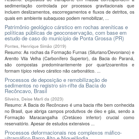
sedimentação controlada por processos gravitacionais que
incluem deslizamentos, escorregamentos e fluxos de detritos, os
quais em ambiente subaquoso podem remobilizar, ...
Patrimônio geológico cárstico em rochas areníticas e
políticas públicas de geoconservação, com base em
estudo de caso do município de Ponta Grossa (PR)
Pontes, Henrique Simão
(
2019
)
Resumo: As rochas da Formação Furnas (Siluriano/Devoniano) e
Arenito Vila Velha (Carbonífero Superior), da Bacia do Paraná,
são compostas predominantemente por quartzoarenitos e
formam típico relevo cárstico não carbonático. ...
Processos de deposição e remobilização de
sedimentos no registro sin-rifte da Bacia do
Recôncavo, Brasil
Silveira, Deise Marli da
(
2023
)
Resumo: A Bacia do Recôncavo é uma bacia rifte bem conhecida
no Brasil, que abriga campos produtivos de óleo e gás, sendo a
Formação Maracangalha (Cretáceo inferior) crucial como
reservatório. Apesar de estudos extensivos ...
Processos deformacionais nos complexos máfico-
ultramáfico Barro Alto e Niquelândia