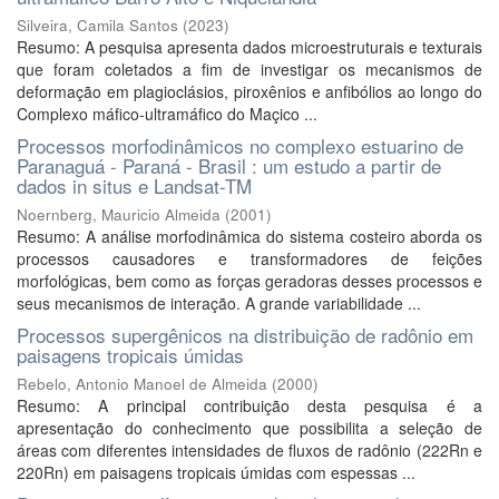
Silveira, Camila Santos
(
2023
)
Resumo: A pesquisa apresenta dados microestruturais e texturais
que foram coletados a fim de investigar os mecanismos de
deformação em plagioclásios, piroxênios e anfibólios ao longo do
Complexo máfico-ultramáfico do Maçico ...
Processos morfodinâmicos no complexo estuarino de
Paranaguá - Paraná - Brasil : um estudo a partir de
dados in situs e Landsat-TM
Noernberg, Mauricio Almeida
(
2001
)
Resumo: A análise morfodinâmica do sistema costeiro aborda os
processos causadores e transformadores de feições
morfológicas, bem como as forças geradoras desses processos e
seus mecanismos de interação. A grande variabilidade ...
Processos supergênicos na distribuição de radônio em
paisagens tropicais úmidas
Rebelo, Antonio Manoel de Almeida
(
2000
)
Resumo: A principal contribuição desta pesquisa é a
apresentação do conhecimento que possibilita a seleção de
áreas com diferentes intensidades de fluxos de radônio (222Rn e
220Rn) em paisagens tropicais úmidas com espessas ...