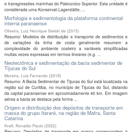
e transgressões marinhas do Paleozoico Superior. Esta unidade é
considerada uma Konservat-Lagerstätte, ...
Morfologia e sedimentologia da plataforma continental
interna paranaense
Oliveira, Luiz Henrique Sielski de
(
2015
)
Resumo: Modelos de distribuição e transporte de sedimentos e
de variações da linha de costa geralmente resumem a
complexidade do ambiente costeiro a variáveis simplificadas
muitas vezes expressas em termos lineares (e.g. ...
Neotectônica e sedimentação da bacia sedimentar de
Tijucas do Sul
Moreira, Luis Fernando
(
2018
)
Resumo: A Bacia Sedimentar de Tijucas do Sul está localizada na
região sul de Curitiba, no município de Tijucas do Sul, distando
da capital paranaense em aproximadamente 40 km. Em imagem
aérea a bacia se destaca pela forma ...
Origem e distribuição dos depósitos de transporte em
massa do grupo Itararé, na região de Mafra, Santa
Catarina
Kraft, Ronaldo Paulo
(
2022
)
Resumo: Depósitos de transporte em massa correspondem à