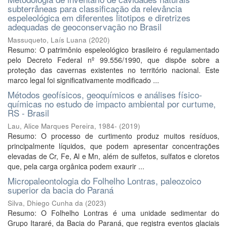
subterrâneas para classificação da relevância
espeleológica em diferentes litotipos e diretrizes
adequadas de geoconservação no Brasil
Massuqueto, Laís Luana
(
2020
)
Resumo: O patrimônio espeleológico brasileiro é regulamentado
pelo Decreto Federal nº 99.556/1990, que dispõe sobre a
proteção das cavernas existentes no território nacional. Este
marco legal foi significativamente modificado ...
Métodos geofísicos, geoquímicos e análises físico-
químicas no estudo de impacto ambiental por curtume,
RS - Brasil
Lau, Alice Marques Pereira, 1984-
(
2019
)
Resumo: O processo de curtimento produz muitos resíduos,
principalmente líquidos, que podem apresentar concentrações
elevadas de Cr, Fe, Al e Mn, além de sulfetos, sulfatos e cloretos
que, pela carga orgânica podem exaurir ...
Micropaleontologia do Folhelho Lontras, paleozoico
superior da bacia do Paraná
Silva, Dhiego Cunha da
(
2023
)
Resumo: O Folhelho Lontras é uma unidade sedimentar do
Grupo Itararé, da Bacia do Paraná, que registra eventos glaciais