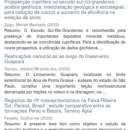
Prospecção cuprífera no escudo sul-rio-grandense :
análise geofísica, interpretação geológica e estratégias
para redução de custos e aumento da eficiência na
seleção de alvos
Zago, Marieli Machado
(
2025
)
Resumo: O Escudo Sul-Rio-Grandense é reconhecido pela
presença de importantes depósitos minerais metálicos,
destacando-se as ocorrências cupríferas. Para a identificação de
novos prospectos, a utilização de dados geofísicos, ...
Reativações cenozóicas ao longo do lineamento
Guapiara
Santos, Jéssica Miranda dos
(
2022
)
Resumo: O Lineamento Guapiara, localizado no limite
setentrional do Arco de Ponta Grossa - sudeste do estado de São
Paulo, constitui uma importante feição morfoestrutural
demarcada por feições no relevo e na drenagem, na ...
Registros do rift mesoproterozoico na Faixa Ribeira
Sul, Paraná, Brasil : estudo comparativo entre as
formações Perau e Betara, Terreno Apiaí
Fedalto, Guilherme
(
2023
)
Resumo: A presente tese tem como objetivo o estudo da
evolução tectônica e o entendimento do contexto deposicional e