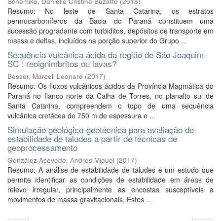
Schemiko, Danielle Cristine Buzatto
(
2018
)
Resumo: No leste de Santa Catarina, os estratos
permocarboníferos da Bacia do Paraná constituem uma
sucessão progradante com turbiditos, depósitos de transporte em
massa e deltas, incluídos na porção superior do Grupo ...
Sequência vulcãnica ácida da região de São Joaquim-
SC : reoignimbritos ou lavas?
Besser, Marcell Leonard
(
2017
)
Resumo: Os fluxos vulcânicos ácidos da Província Magmática do
Paraná no flanco norte da Calha de Torres, no planalto sul de
Santa Catarina, compreendem o topo de uma sequência
vulcânica cretácea de 750 m de espessura e ...
Simulação geológico-geotécnica para avaliação de
estabilidade de taludes a partir de técnicas de
geoprocessamento
González Acevedo, Andrés Miguel
(
2017
)
Resumo: A análise de estabilidade de taludes é um estudo que
permite identificar as condições de estabilidade em áreas de
relevo irregular, principalmente as encostas susceptíveis a
movimentos de massa gravitacionais. Estes ...