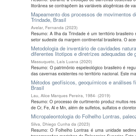
litorânea se contrapõem às variáveis alogênicas de va
Mapeamento dos processos de movimentos de m
Trindade, Brasil
Avelar, Fernanda
(
2023
)
Resumo: A Ilha da Trindade é um território brasileiro 
setor sudeste da margem continental brasileira. O acesso
Metodologia de inventário de cavidades natura
diferentes litotipos e diretrizes adequadas d
Massuqueto, Laís Luana
(
2020
)
Resumo: O patrimônio espeleológico brasileiro é reg
das cavernas existentes no território nacional. Este mar
Métodos geofísicos, geoquímicos e análises f
Brasil
Lau, Alice Marques Pereira, 1984-
(
2019
)
Resumo: O processo de curtimento produz muitos resí
de Cr, Fe, Al e Mn, além de sulfetos, sulfatos e cloret
Micropaleontologia do Folhelho Lontras, paleo
Silva, Dhiego Cunha da
(
2023
)
Resumo: O Folhelho Lontras é uma unidade sediment