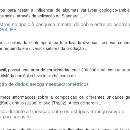
os para testar a influencia de algumas variáveis geologico-ambie
 solos, através da aplicação de Standard ...
stres no apoio à pesquisa mineral de cobre entre as ocorrê
 Sul, RS
 pela sociedade contemporânea tem levado diversas reservas conhe
 requerido em diversos setores da produção ...
Brasil, possui uma área de aproximadamente 200.000 km2, com uma p
istória geológica teve início há cerca de ...
tação de dados aerogamaespectrométricos
nece informações sobre a composição de diferentes unidades ge
40), urânio (U238) e tório (Th232). Antes de serem ...
mos durante a transição entre os estágios transgressivo e
as paranaenses
s fatores autogênicos associados à dinâmica de um paleoestuário e d