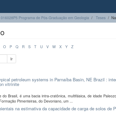
1016028P5 Programa de Pós-Graduação em Geologia
Teses
Na
lo
O
P
Q
R
S
T
U
V
W
X
Y
Z
Ir
ical petroleum systems in Parnaíba Basin, NE Brazil : inte
n vitrinite
do Brasil, é uma bacia intra-cratônica, multifásica, de idade Paleoz
Formação Pimenteiras, do Devoniano, um ...
bientais na estimativa da capacidade de carga de solos de P