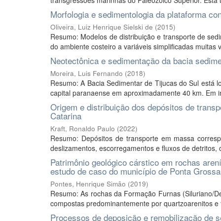
transgressões marinhas do Paleozoico Superior. Esta 
Morfologia e sedimentologia da plataforma con
Oliveira, Luiz Henrique Sielski de
(
2015
)
Resumo: Modelos de distribuição e transporte de sed
do ambiente costeiro a variáveis simplificadas muitas 
Neotectônica e sedimentação da bacia sedimen
Moreira, Luis Fernando
(
2018
)
Resumo: A Bacia Sedimentar de Tijucas do Sul está loc
capital paranaense em aproximadamente 40 km. Em im
Origem e distribuição dos depósitos de transp
Catarina
Kraft, Ronaldo Paulo
(
2022
)
Resumo: Depósitos de transporte em massa corresp
deslizamentos, escorregamentos e fluxos de detritos,
Patrimônio geológico cárstico em rochas aren
estudo de caso do município de Ponta Grossa
Pontes, Henrique Simão
(
2019
)
Resumo: As rochas da Formação Furnas (Siluriano/Dev
compostas predominantemente por quartzoarenitos e fo
Processos de deposição e remobilização de se