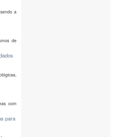
 sendo a
ismos de
 dados
lógicas,
reas com
as para