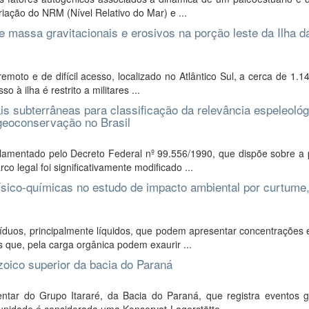
riação do NRM (Nível Relativo do Mar) e ...
assa gravitacionais e erosivos na porção leste da Ilha d
remoto e de difícil acesso, localizado no Atlântico Sul, a cerca de 1.
 à ilha é restrito a militares ...
is subterrâneas para classificação da relevância espeleoló
e geoconservação no Brasil
ulamentado pelo Decreto Federal nº 99.556/1990, que dispõe sobre a 
co legal foi significativamente modificado ...
ísico-químicas no estudo de impacto ambiental por curtume
duos, principalmente líquidos, que podem apresentar concentrações 
os que, pela carga orgânica podem exaurir ...
zoico superior da bacia do Paraná
ar do Grupo Itararé, da Bacia do Paraná, que registra eventos gl