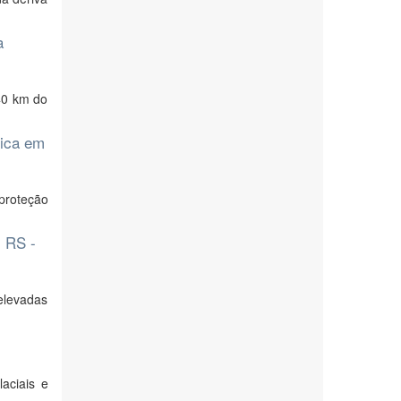
a
140 km do
gica em
proteção
, RS -
elevadas
aciais e