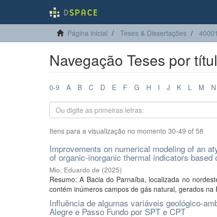
Página inicial
Teses & Dissertações
4000
Navegação Teses por títu
0-9
A
B
C
D
E
F
G
H
I
J
K
L
M
N
Itens para a visualização no momento 30-49 of 58
Improvements on numerical modeling of an atyp
of organic-inorganic thermal indicators based o
Mio, Eduardo de
(
2025
)
Resumo: A Bacia do Parnaíba, localizada no nordeste 
contém inúmeros campos de gás natural, gerados na 
Influência de algumas variáveis geológico-am
Alegre e Passo Fundo por SPT e CPT