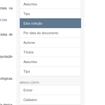
Assuntos
ntais na
Tipo
ncias
Esta coleção
Por data do documento
cidas de
Autores
Títulos
opulação
Assuntos
Tipo
ológicas
MINHA CONTA
Entrar
Cadastro
a deriva