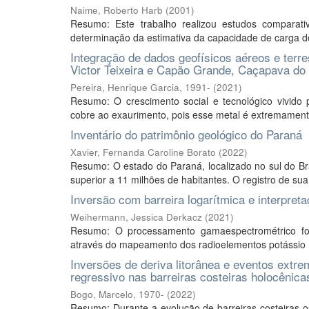
Naime, Roberto Harb
(
2001
)
Resumo: Este trabalho realizou estudos comparativ
determinação da estimativa da capacidade de carga dos
Integração de dados geofísicos aéreos e terre
Victor Teixeira e Capão Grande, Caçapava do
Pereira, Henrique Garcia, 1991-
(
2021
)
Resumo: O crescimento social e tecnológico vivido
cobre ao exaurimento, pois esse metal é extremamente
Inventário do patrimônio geológico do Paraná
Xavier, Fernanda Caroline Borato
(
2022
)
Resumo: O estado do Paraná, localizado no sul do 
superior a 11 milhões de habitantes. O registro de sua h
Inversão com barreira logarítmica e interpre
Weihermann, Jessica Derkacz
(
2021
)
Resumo: O processamento gamaespectrométrico for
através do mapeamento dos radioelementos potássio (K
Inversões de deriva litorânea e eventos extre
regressivo nas barreiras costeiras holocênic
Bogo, Marcelo, 1970-
(
2022
)
Resumo: Durante a evolução de barreiras costeiras o