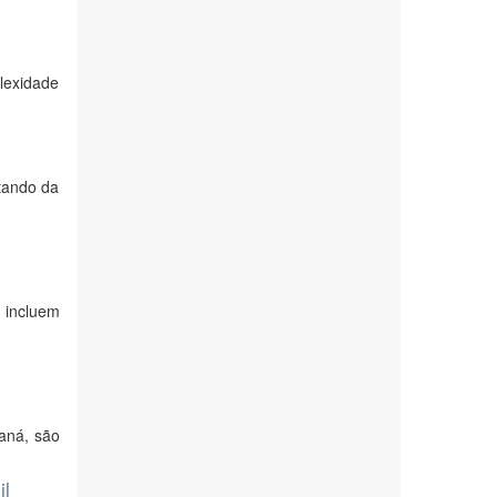
lexidade
stando da
 incluem
m
raná, são
il