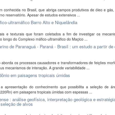
 conhecida no Brasil, que abriga campos produtivos de óleo e gás,
o reservatório. Apesar de estudos extensivos ...
co-ultramáfico Barro Alto e Niquelândia
ais e texturais que foram coletados a fim de investigar os mecan
ao longo do Complexo máfico-ultramáfico do Maçico ...
no de Paranaguá - Paraná - Brasil : um estudo a partir de
 aborda os processos causadores e transformadores de feições morfo
s mecanismos de interação. A grande variabilidade ...
dônio em paisagens tropicais úmidas
é a apresentação do conhecimento que possibilita a seleção de á
e 220Rn) em paisagens tropicais úmidas com espessas ...
nse : análise geofísica, interpretação geológica e estratégi
 seleção de alvos