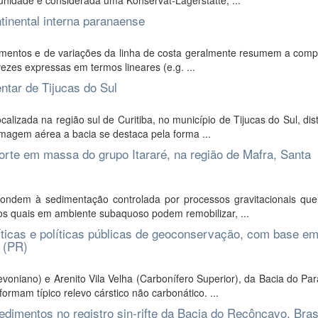
unidade é considerada uma Konservat-Lagerstätte, ...
tinental interna paranaense
imentos e de variações da linha de costa geralmente resumem a comp
vezes expressas em termos lineares (e.g. ...
tar de Tijucas do Sul
alizada na região sul de Curitiba, no município de Tijucas do Sul, di
agem aérea a bacia se destaca pela forma ...
orte em massa do grupo Itararé, na região de Mafra, Santa
ondem à sedimentação controlada por processos gravitacionais que
 os quais em ambiente subaquoso podem remobilizar, ...
íticas e políticas públicas de geoconservação, com base e
 (PR)
oniano) e Arenito Vila Velha (Carbonífero Superior), da Bacia do Pa
rmam típico relevo cárstico não carbonático. ...
dimentos no registro sin-rifte da Bacia do Recôncavo, Bras