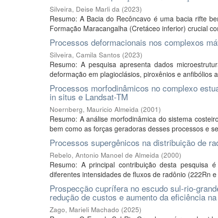
Silveira, Deise Marli da
(
2023
)
Resumo: A Bacia do Recôncavo é uma bacia rifte bem
Formação Maracangalha (Cretáceo inferior) crucial com
Processos deformacionais nos complexos máfi
Silveira, Camila Santos
(
2023
)
Resumo: A pesquisa apresenta dados microestrutur
deformação em plagioclásios, piroxênios e anfibólios 
Processos morfodinâmicos no complexo estuari
in situs e Landsat-TM
Noernberg, Mauricio Almeida
(
2001
)
Resumo: A análise morfodinâmica do sistema costeiro
bem como as forças geradoras desses processos e seu
Processos supergênicos na distribuição de ra
Rebelo, Antonio Manoel de Almeida
(
2000
)
Resumo: A principal contribuição desta pesquisa 
diferentes intensidades de fluxos de radônio (222Rn 
Prospecção cuprífera no escudo sul-rio-grande
redução de custos e aumento da eficiência na
Zago, Marieli Machado
(
2025
)