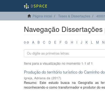
Página inicial
Teses & Dissertações
4000
Navegação Dissertações p
0-9
A
B
C
D
E
F
G
H
I
J
K
L
M
N
Itens para a visualização no momento 1-1 of 1
Produção do território turístico do Caminho d
Igreja, Adriana da
(
2017
)
Resumo: Este estudo busca na Geografia as ferr
reconhecendo-o como transformador e produtor do espa