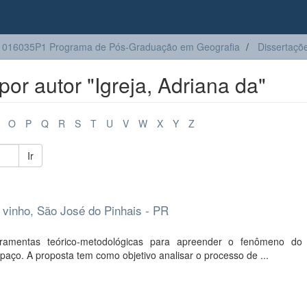
1016035P1 Programa de Pós-Graduação em Geografia
Dissertaçõ
or autor "Igreja, Adriana da"
O
P
Q
R
S
T
U
V
W
X
Y
Z
Ir
o vinho, São José do Pinhais - PR
amentas teórico-metodológicas para apreender o fenômeno do 
ço. A proposta tem como objetivo analisar o processo de ...