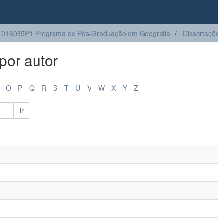
1016035P1 Programa de Pós-Graduação em Geografia
Dissertaçõ
por autor
O
P
Q
R
S
T
U
V
W
X
Y
Z
Ir