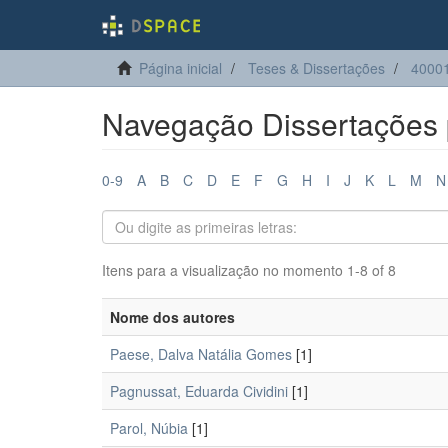
Página inicial
Teses & Dissertações
4000
Navegação Dissertações 
0-9
A
B
C
D
E
F
G
H
I
J
K
L
M
N
Itens para a visualização no momento 1-8 of 8
Nome dos autores
Paese, Dalva Natália Gomes
[1]
Pagnussat, Eduarda Cividini
[1]
Parol, Núbia
[1]