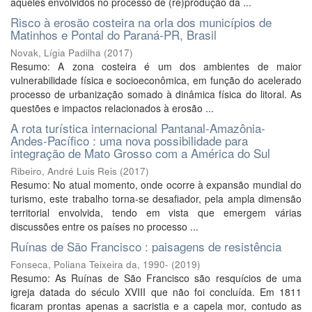
aqueles envolvidos no processo de (re)produção da ...
Risco à erosão costeira na orla dos municípios de
Matinhos e Pontal do Paraná-PR, Brasil
Novak, Lígia Padilha
(
2017
)
Resumo: A zona costeira é um dos ambientes de maior
vulnerabilidade física e socioeconômica, em função do acelerado
processo de urbanização somado à dinâmica física do litoral. As
questões e impactos relacionados à erosão ...
A rota turística internacional Pantanal-Amazônia-
Andes-Pacífico : uma nova possibilidade para
integração de Mato Grosso com a América do Sul
Ribeiro, André Luis Reis
(
2017
)
Resumo: No atual momento, onde ocorre à expansão mundial do
turismo, este trabalho torna-se desafiador, pela ampla dimensão
territorial envolvida, tendo em vista que emergem várias
discussões entre os países no processo ...
Ruínas de São Francisco : paisagens de resistência
Fonseca, Poliana Teixeira da, 1990-
(
2019
)
Resumo: As Ruínas de São Francisco são resquícios de uma
igreja datada do século XVIII que não foi concluída. Em 1811
ficaram prontas apenas a sacristia e a capela mor, contudo as