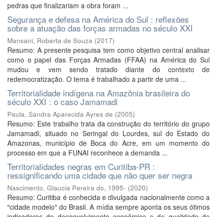
pedras que finalizariam a obra foram ...
Segurança e defesa na América do Sul : reflexões
sobre a atuação das forças armadas no século XXI
Mansani, Roberta de Souza
(
2017
)
Resumo: A presente pesquisa tem como objetivo central analisar
como o papel das Forças Armadas (FFAA) na América do Sul
mudou e vem sendo tratado diante do contexto de
redemocratização. O tema é trabalhado a partir de uma ...
Territorialidade indígena na Amazônia brasileira do
século XXI : o caso Jamamadi
Paula, Sandra Aparecida Ayres de
(
2005
)
Resumo: Este trabalho trata da construção do território do grupo
Jamamadi, situado no Seringal do Lourdes, sul do Estado do
Amazonas, município de Boca do Acre, em um momento do
processo em que a FUNAI reconhece a demanda ...
Territorialidades negras em Curitiba-PR :
ressignificando uma cidade que não quer ser negra
Nascimento, Glaucia Pereira do, 1995-
(
2020
)
Resumo: Curitiba é conhecida e divulgada nacionalmente como a
"cidade modelo" do Brasil. A mídia sempre aponta os seus ótimos
indicadores de desenvolvimento econômico e de qualidade de