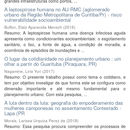
grandes infraestruturas como portos, ...
A leptospirose humana no AU-RMC (aglomerado
urbano da Região Metropolitana de Curitiba/Pr) - risco
vulnerabilidade socioambiental
Buffon, Elaiz Aparecida Mensch
(
2016
)
Resumo: A leptospirose humana uma doença infeciosa aguda
apresenta como condicionantes socioambientais: o esgotamento
sanitário, o lixo, a fonte de água, a condição de moradia, a
ocorrência de episódios de inundações e ...
O lugar da cotidianidade no planejamento urbano : um
olhar a partir do Guarituba (Piraquara, PR)
Nagamine, Liria Yuri
(
2017
)
Resumo: O presente trabalho possui como tema o cotidiano, e
tem por objetivo investigar de que forma este se configura como
dimensão importante e até mesmo fundamental para o
planejamento urbano. Com esta pesquisa, ...
A luta dentro da luta: geografia do empoderamento das
mulheres camponesas no assentamento Contestado -
Lapa (PR
Morais, Larissa Urquiza Perez de
(
2018
)
Resumo: Essa pesquisa procura compreender os processos de