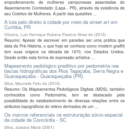
empoderamento de mulheres camponesas assentadas do
Assentamento Contestado (Lapa - PR), através da existência de
seu Coletivo de Mulheres. A partir das questões ...
A luta pelo direito à cidade por meio da street art em
Curitiba, PR
Oliveira, Luiz Henrique Rubens Pastore Alves de
(
2016
)
Resumo: Apesar de escrever em paredes ser uma prática que
data da Pré-História, o que hoje se conhece como modern graffiti
tem suas origens na década de 1970, nos Estados Unidos.
Desde então esta forma de expressão artística ...
Mapeamento pedológico preditivo por pedometria nas
bacias hidrográficas dos Rios Tagaçaba, Serra Negra e
Guaraqueçaba - Guaraqueçaba (PR)
Silva, Maurielle Felix da
(
2016
)
Resumo: Os Mapeamentos Pedológicos Digitais (MDS), também
conhecidos como Pedometria, tem se destacado pela
possibilidade do estabelecimento de diversas relações entre os
atributos topográficos do relevo derivados de um ...
Os marcos referenciais na estruturação sócio-espacial
da cidade de Concórdia - SC
Silva, Jussara Maria
(
2001
)