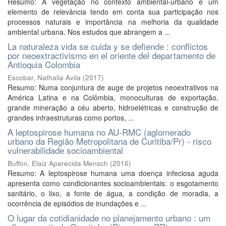
Resumo: A vegetação no contexto ambiental-urbano é um
elemento de relevância tendo em conta sua participação nos
processos naturais e importância na melhoria da qualidade
ambiental urbana. Nos estudos que abrangem a ...
La naturaleza vida se cuida y se defiende : conflictos
por neoextractivismo en el oriente del departamento de
Antioquia Colombia
Escobar, Nathalia Avila
(
2017
)
Resumo: Numa conjuntura de auge de projetos neoextrativos na
América Latina e na Colômbia, monoculturas de exportação,
grande mineração a céu aberto, hidroelétricas e construção de
grandes infraestruturas como portos, ...
A leptospirose humana no AU-RMC (aglomerado
urbano da Região Metropolitana de Curitiba/Pr) - risco
vulnerabilidade socioambiental
Buffon, Elaiz Aparecida Mensch
(
2016
)
Resumo: A leptospirose humana uma doença infeciosa aguda
apresenta como condicionantes socioambientais: o esgotamento
sanitário, o lixo, a fonte de água, a condição de moradia, a
ocorrência de episódios de inundações e ...
O lugar da cotidianidade no planejamento urbano : um