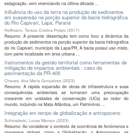
estagnação, vem vivenciando na última década ...
Influência do uso da terra na produção de sedimentos
em suspensão na porção superior da bacia hidrográfica
do Rio Capivari, Lapa, Paraná
Hoffmann, Tereza Cristina Polato
(
2017
)
Resumo: A presente dissertação tem como foco a dinâmica da
produção de sedimentos na porção superior da bacia hidrográfica
do rio Capivari, município da Lapa/PR. A bacia possui uso misto,
com parte localizada em área urbana ...
Instrumentos da gestão territorial como ferramentas de
mitigação de impactos ambientais : caso da
pavimentação da PR-405
Chaves, Ana Maria Gonçalves
(
2023
)
Resumo: A rápida expansão de obras de infraestrutura e suas
consequências ambientais se tornaram uma preocupação
crescente em unidades de conservação (UCs) ao redor do
mundo, incluindo na Mata Atlântica, um Patrimônio ...
Integração em tempo de globalização e antropoceno
Schimaleski, Lucas Mansur
(
2023
)
Resumo: Ao considerar o contexto de ocorrência de fenômenos e
processos globais, como a Globalização, o Antropoceno, as