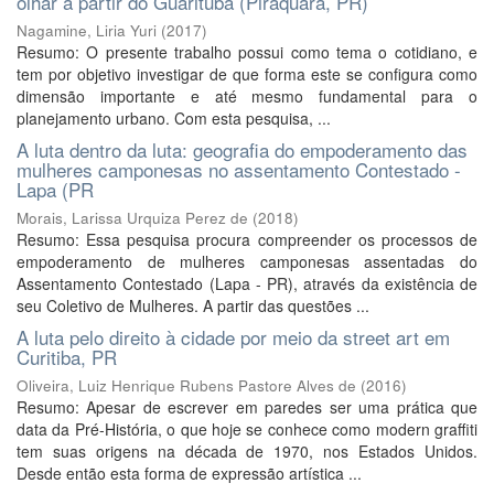
olhar a partir do Guarituba (Piraquara, PR)
Nagamine, Liria Yuri
(
2017
)
Resumo: O presente trabalho possui como tema o cotidiano, e
tem por objetivo investigar de que forma este se configura como
dimensão importante e até mesmo fundamental para o
planejamento urbano. Com esta pesquisa, ...
A luta dentro da luta: geografia do empoderamento das
mulheres camponesas no assentamento Contestado -
Lapa (PR
Morais, Larissa Urquiza Perez de
(
2018
)
Resumo: Essa pesquisa procura compreender os processos de
empoderamento de mulheres camponesas assentadas do
Assentamento Contestado (Lapa - PR), através da existência de
seu Coletivo de Mulheres. A partir das questões ...
A luta pelo direito à cidade por meio da street art em
Curitiba, PR
Oliveira, Luiz Henrique Rubens Pastore Alves de
(
2016
)
Resumo: Apesar de escrever em paredes ser uma prática que
data da Pré-História, o que hoje se conhece como modern graffiti
tem suas origens na década de 1970, nos Estados Unidos.
Desde então esta forma de expressão artística ...