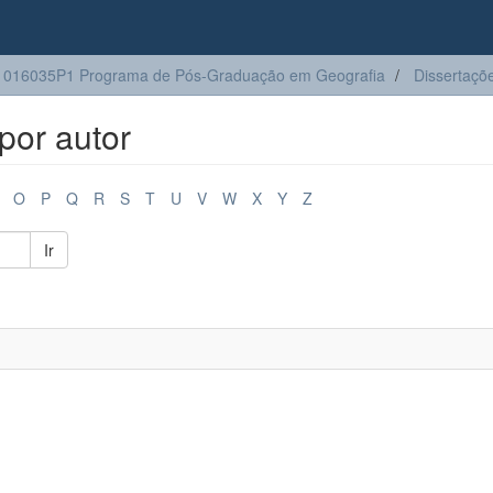
1016035P1 Programa de Pós-Graduação em Geografia
Dissertaçõ
por autor
O
P
Q
R
S
T
U
V
W
X
Y
Z
Ir