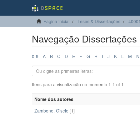
Página inicial
Teses & Dissertações
4000
Navegação Dissertações 
0-9
A
B
C
D
E
F
G
H
I
J
K
L
M
N
Itens para a visualização no momento 1-1 of 1
Nome dos autores
Zambone, Gisele
[1]