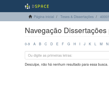
Página inicial
Teses & Dissertações
4000
Navegação Dissertações 
0-9
A
B
C
D
E
F
G
H
I
J
K
L
M
N
Desculpe, não há nenhum resultado para essa busca.