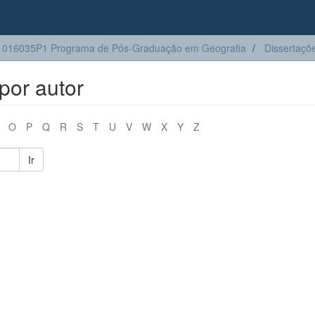
1016035P1 Programa de Pós-Graduação em Geografia
Dissertaçõ
por autor
O
P
Q
R
S
T
U
V
W
X
Y
Z
Ir