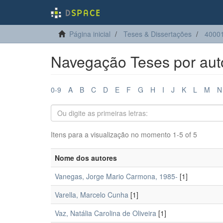
Página inicial
Teses & Dissertações
4000
Navegação Teses por aut
0-9
A
B
C
D
E
F
G
H
I
J
K
L
M
N
Itens para a visualização no momento 1-5 of 5
Nome dos autores
Vanegas, Jorge Mario Carmona, 1985-
[1]
Varella, Marcelo Cunha
[1]
Vaz, Natália Carolina de Oliveira
[1]