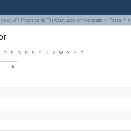
1016035P1 Programa de Pós-Graduação em Geografia
Teses
N
or
O
P
Q
R
S
T
U
V
W
X
Y
Z
Ir